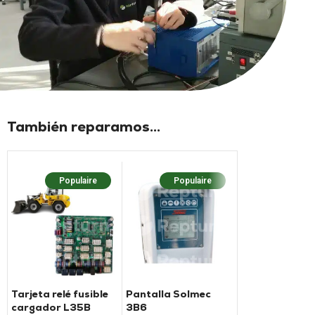
También reparamos...
Populaire
Populaire
Popula
Tarjeta relé fusible
Pantalla Solmec
LIMITADOR DE
cargador L35B
3B6
MOMENTO PM