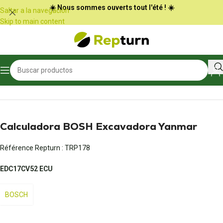
Panel de gestión de cookies
☀️ Nous sommes ouverts tout l'été ! ☀️
Saltar a la navegación
Skip to main content
Inicio
/
Obras públicas y manipulación
/
Calculadora de marchas
Calculadora BOSH Excavadora Yanmar
Référence Repturn :
TRP178
EDC17CV52 ECU
BOSCH