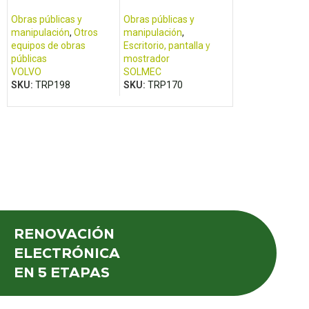
TRONIC LGA -
SER11062A_0
Obras públicas y
Obras públicas y
Obras públicas y
manipulación
,
Otros
manipulación
,
manipulación
,
equipos de obras
Escritorio, pantalla y
Escritorio, pantal
públicas
mostrador
mostrador
VOLVO
SOLMEC
PM POWER TRO
SKU:
TRP198
SKU:
TRP170
SKU:
TRP069
RENOVACIÓN
ELECTRÓNICA
EN 5 ETAPAS