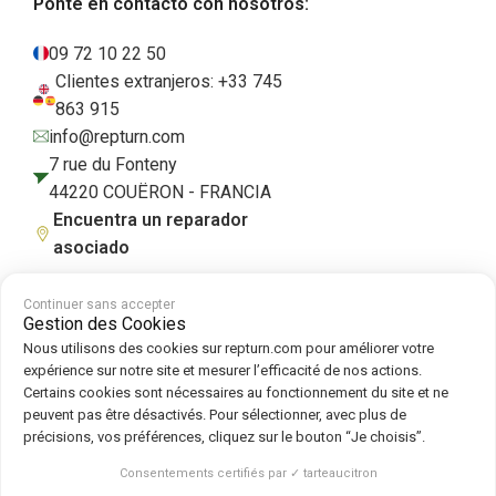
Ponte en contacto con nosotros:
09 72 10 22 50
Clientes extranjeros: +33 745
863 915
info@repturn.com
7 rue du Fonteny
44220 COUËRON - FRANCIA
Encuentra un reparador
asociado
Continuer sans accepter
Gestion des Cookies
Condiciones generales de venta
|
Aviso legal
|
Política de privacidad
|
Nous utilisons des cookies sur repturn.com pour améliorer votre
Cookies
|
Política de cookies
expérience sur notre site et mesurer l’efficacité de nos actions.
Certains cookies sont nécessaires au fonctionnement du site et ne
peuvent pas être désactivés. Pour sélectionner, avec plus de
Síguenos en :
précisions, vos préférences, cliquez sur le bouton “Je choisis”.
Repturn
2026
Consentements certifiés par ✓ tarteaucitron