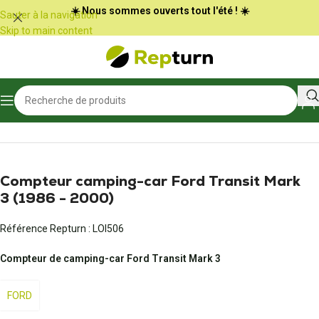
Panneau de gestion des cookies
☀️ Nous sommes ouverts tout l'été ! ☀️
Sauter à la navigation
Skip to main content
Accueil
/
Camping-car et vans
/
Compteur du véhicule
Compteur camping-car Ford Transit Mark
3 (1986 - 2000)
Référence Repturn :
LOI506
Compteur de camping-car Ford Transit Mark 3
FORD