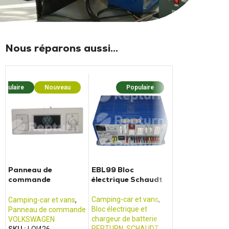
Nous réparons aussi...
opulaire
Nouveau
Populaire
Popula
Panneau de
EBL99 Bloc
BCM boitier
commande
électrique Schaudt
habitacle de
CALIFORNIA T5/T6
camping-car 
Transit (2013 
Camping-car et vans
,
Camping-car et vans
,
Boîtier habitacle
,
2017)
Bloc électrique et
Panneau de commande
Camping-car et 
chargeur de batterie
VOLKSWAGEN
FOMOCO
,
FORD
REPTURN
,
SCHAUDT