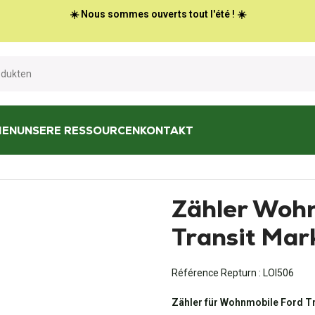
☀️ Nous sommes ouverts tout l'été ! ☀️
HEN
UNSERE RESSOURCEN
KONTAKT
Transit Mark 3 (1986 - 2000)
Zähler Woh
Transit Mar
Référence Repturn :
LOI506
Zähler für Wohnmobile Ford Tr