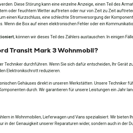
t werden. Diese Störung kann eine einzelne Anzeige, einen Teil des Arm
em oder feuchtem Wetter auftreten oder nur von Zeit zu Zeit auftreten.
h um einen Kurzschluss, eine schlechte Stromversorgung der Komponent
ugs. Wenn die Box auf einen elektronischen Fehler oder ein Kommunikati
tioniert
, können wir dieses Teil des Zählers austauschen. In einigen Fäll
Ford Transit Mark 3 Wohnmobil?
r Techniker durchführen. Wenn Sie sich dafür entscheiden, Ihr Gerät zu
n Elektronikschrott reduzieren.
ronischen Gehäuses direkt in unseren Werkstätten. Unsere Techniker fü
omponenten durch. Wir garantieren für unsere Leistungen ein Jahr lan
ählern in Wohnmobilen, Lieferwagen und Vans spezialisiert. Wir bieten 
ur in der Genauigkeit unserer Reparaturen wider, sondern auch in der Du