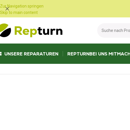
Cookie-Einstellungen
Zur Navigation springen
Skip to main content
UNSERE REPARATUREN
REPTURN
BEI UNS MITMAC
Start
/
Wohnmobile und Vans
/
Fahrzeugzähler
/
Zähler Wohnmobil Ford 