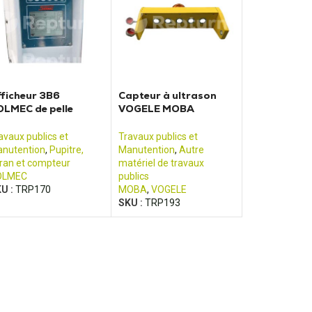
ficheur 3B6
Capteur à ultrason
LMEC de pelle
VOGELE MOBA
olmec ESC
Finisseur d’asphalte
avaux publics et
Travaux publics et
nutention
,
Pupitre,
Manutention
,
Autre
ran et compteur
matériel de travaux
OLMEC
publics
U :
TRP170
MOBA
,
VOGELE
SKU :
TRP193