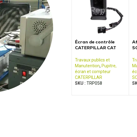
Écran de contrôle
Af
CATERPILLAR CAT
SO
323D 320D 322D
S
325D 330D
Travaux publics et
Tr
Manutention
,
Pupitre,
Ma
écran et compteur
éc
CATERPILLAR
S
SKU :
TRP058
SK