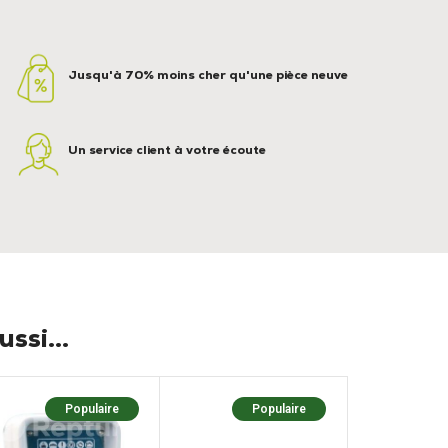
Jusqu'à 70% moins cher qu'une pièce neuve
Un service client à votre écoute
ssi...
Populaire
Populaire