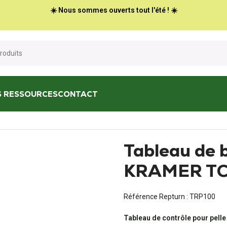
☀️ Nous sommes ouverts tout l'été ! ☀️
S RESSOURCES
CONTACT
bleau de bord écran INS - KRAMER TC2000
Tableau de 
KRAMER T
Référence Repturn :
TRP100
Tableau de contrôle pour pelle