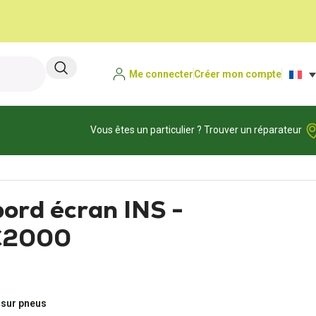
Me connecter
Créer mon compte
Vous êtes un particulier ? Trouver un réparateur
bord écran INS -
C2000
 sur pneus