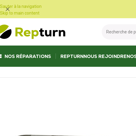
Panneau de gestion des cookies
Sauter à la navigation
Skip to main content
NOS RÉPARATIONS
REPTURN
NOUS REJOINDRE
NO
Accueil
/
Travaux publics et Manutention
/
Pupitre, écran et compteur
/
Ta