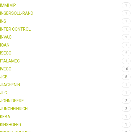
IMMI VIP
1
INGERSOLL-RAND
1
INS
1
INTER CONTROL
1
INVAC
2
IQAN
1
ISECO
2
ITALAMEC
1
IVECO
10
JCB
8
JIACHENIN
1
JLG
1
JOHN DEERE
2
JUNGHEINRICH
2
KEBA
1
KINSHOFER
1