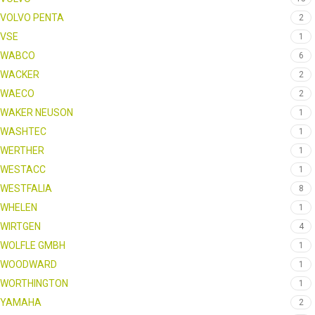
VOLVO PENTA
2
VSE
1
WABCO
6
WACKER
2
WAECO
2
WAKER NEUSON
1
WASHTEC
1
WERTHER
1
WESTACC
1
WESTFALIA
8
WHELEN
1
WIRTGEN
4
WOLFLE GMBH
1
WOODWARD
1
WORTHINGTON
1
YAMAHA
2