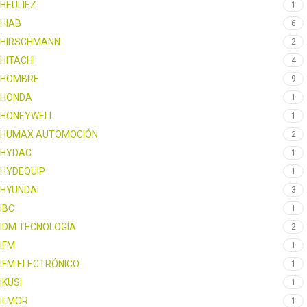
HEULIEZ
1
HIAB
6
HIRSCHMANN
2
HITACHI
4
HOMBRE
9
HONDA
1
HONEYWELL
1
HUMAX AUTOMOCIÓN
2
HYDAC
1
HYDEQUIP
1
HYUNDAI
3
IBC
1
IDM TECNOLOGÍA
2
IFM
1
IFM ELECTRÓNICO
1
IKUSI
1
ILMOR
1