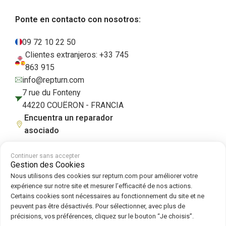
Ponte en contacto con nosotros:
09 72 10 22 50
Clientes extranjeros: +33 745
863 915
info@repturn.com
7 rue du Fonteny
44220 COUËRON - FRANCIA
Encuentra un reparador
asociado
Continuer sans accepter
Gestion des Cookies
Condiciones generales de venta
|
Aviso legal
|
Política de privacidad
|
Nous utilisons des cookies sur repturn.com pour améliorer votre
Cookies
|
Política de cookies
expérience sur notre site et mesurer l’efficacité de nos actions.
Certains cookies sont nécessaires au fonctionnement du site et ne
peuvent pas être désactivés. Pour sélectionner, avec plus de
Síguenos en :
précisions, vos préférences, cliquez sur le bouton “Je choisis”.