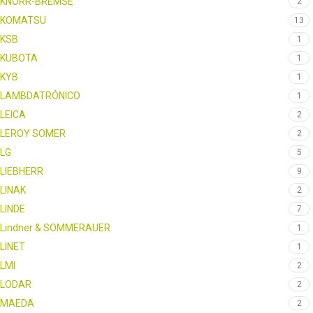
KNORR-BREMSE
2
KOMATSU
13
KSB
1
KUBOTA
1
KYB
1
LAMBDATRÓNICO
1
LEICA
2
LEROY SOMER
2
LG
5
LIEBHERR
9
LINAK
2
LINDE
7
Lindner & SOMMERAUER
1
LINET
1
LMI
2
LODAR
2
MAEDA
2