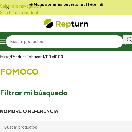
Panel de gestión de cookies
☀️ Nous sommes ouverts tout l'été ! ☀️
Saltar a la navegación
Skip to main content
Inicio
/
Product Fabricant
/
FOMOCO
FOMOCO
Filtrar mi búsqueda
NOMBRE O REFERENCIA