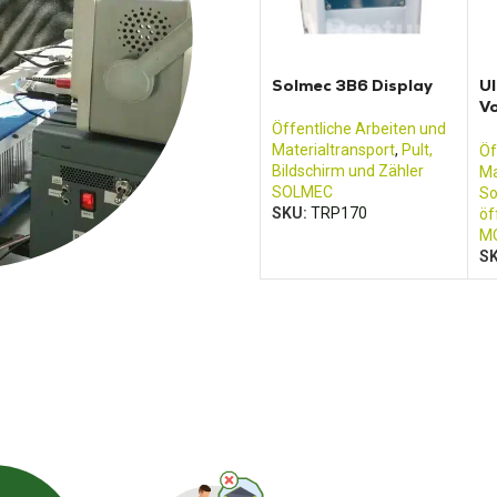
Solmec 3B6 Display
Ul
Vo
St
Öffentliche Arbeiten und
Materialtransport
,
Pult,
Öf
Bildschirm und Zähler
Ma
SOLMEC
So
SKU:
TRP170
öf
M
S