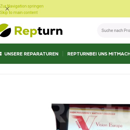
Cookie-Einstellungen
Zur Navigation springen
Skip to main content
UNSERE REPARATUREN
REPTURN
BEI UNS MITMAC
Start
/
Öffentliche Arbeiten und Materialtransport
/
Batterieladegerät
/
Ba