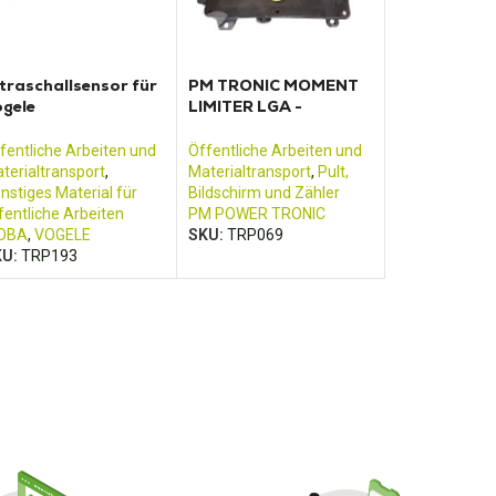
traschallsensor für
PM TRONIC MOMENT
gele
LIMITER LGA -
raßenfertiger
SER11062A_01
fentliche Arbeiten und
Öffentliche Arbeiten und
terialtransport
,
Materialtransport
,
Pult,
nstiges Material für
Bildschirm und Zähler
fentliche Arbeiten
PM POWER TRONIC
OBA
,
VOGELE
SKU:
TRP069
KU:
TRP193