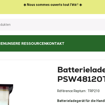
☀️ Nous sommes ouverts tout l'été ! ☀️
HEN
UNSERE RESSOURCEN
KONTAKT
tterieladegerät PSW48120T
Batterielad
PSW48120
Référence Repturn :
TRP210
Batterieladegerät für die Han