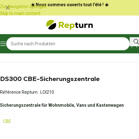
Cookie-Einstellungen
☀️ Nous sommes ouverts tout l'été ! ☀️
Zur Navigation springen
Skip to main content
Start
/
Wohnmobile und Vans
/
Sicherungszentrale
DS300 CBE-Sicherungszentrale
Référence Repturn :
LOI210
Sicherungszentrale für Wohnmobile, Vans und Kastenwagen
CBE