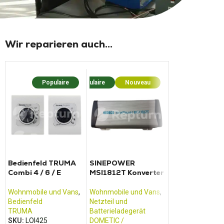
Wir reparieren auch...
Populaire
Populaire
Nouveau
Populaire
Nouv
Bedienfeld TRUMA
SINEPOWER
CNND LCD 1
Combi 4 / 6 / E
MSI1812T Konverter
Bedienfeld Arsi
Wohnmobile und Vans
,
Wohnmobile und Vans
,
Wohnmobile und
Bedienfeld
Netzteil und
Bedienfeld
TRUMA
Batterieladegerät
ARSILICII
SKU:
LOI425
DOMETIC /
SKU:
LOI270