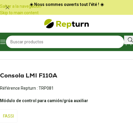
Panel de gestión de cookies
☀️ Nous sommes ouverts tout l'été ! ☀️
Saltar a la navegación
Skip to main content
Inicio
/
Obras públicas y manipulación
/
Escritorio, pantalla y mostrador
Consola LMI F110A
Référence Repturn :
TRP081
Módulo de control para camión/grúa auxiliar
FASSI