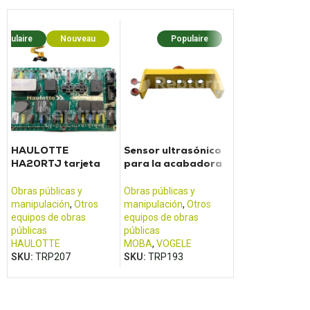
opulaire
Nouveau
Populaire
Popula
HAULOTTE
Sensor ultrasónico
BT RRM16 15
HA20RTJ tarjeta
para la acabadora
consola de car
relé fusible góndola
de carreteras Vogele
elevadora
Obras públicas y
Obras públicas y
Obras públicas y
manipulación
,
Otros
manipulación
,
Otros
manipulación
,
equipos de obras
equipos de obras
Escritorio, pantal
públicas
públicas
mostrador
HAULOTTE
MOBA
,
VOGELE
BT
SKU:
TRP207
SKU:
TRP193
SKU:
TRP147