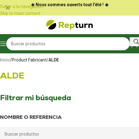
Panel de gestión de cookies
☀️ Nous sommes ouverts tout l'été ! ☀️
Saltar a la navegación
Skip to main content
Inicio
/
Product Fabricant
/
ALDE
ALDE
Filtrar mi búsqueda
NOMBRE O REFERENCIA