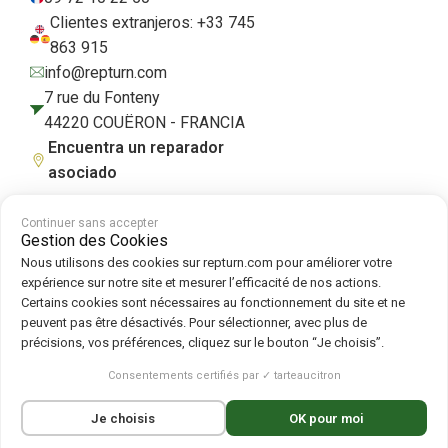
Clientes extranjeros: +33 745
863 915
info@repturn.com
7 rue du Fonteny
44220 COUËRON - FRANCIA
Encuentra un reparador
asociado
Continuer sans accepter
Gestion des Cookies
Condiciones generales de venta
|
Aviso legal
|
Política de privacidad
|
Nous utilisons des cookies sur repturn.com pour améliorer votre
Cookies
|
Política de cookies
expérience sur notre site et mesurer l’efficacité de nos actions.
Certains cookies sont nécessaires au fonctionnement du site et ne
peuvent pas être désactivés. Pour sélectionner, avec plus de
Síguenos en :
précisions, vos préférences, cliquez sur le bouton “Je choisis”.
Repturn
2026
Consentements certifiés par ✓ tarteaucitron
Français
(
Francés
)
English
(
Inglés
)
Je choisis
OK pour moi
Deutsch
(
Alemán
)
Español