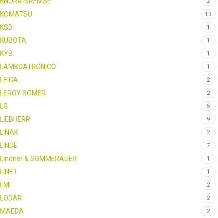
KNORR-BREMSE
2
KOMATSU
13
KSB
1
KUBOTA
1
KYB
1
LAMBDATRÓNICO
1
LEICA
2
LEROY SOMER
2
LG
5
LIEBHERR
9
LINAK
2
LINDE
7
Lindner & SOMMERAUER
1
LINET
1
LMI
2
LODAR
2
MAEDA
2