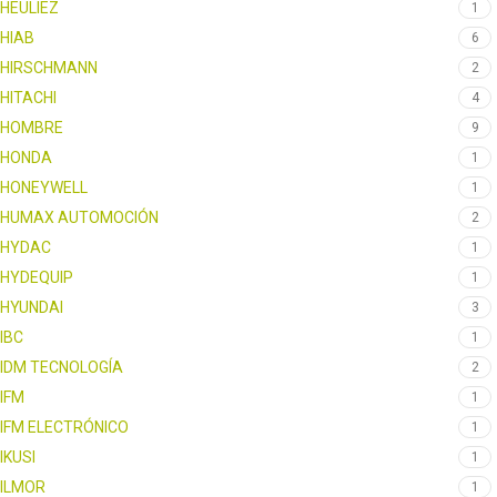
HEULIEZ
1
HIAB
6
HIRSCHMANN
2
HITACHI
4
HOMBRE
9
HONDA
1
HONEYWELL
1
HUMAX AUTOMOCIÓN
2
HYDAC
1
HYDEQUIP
1
HYUNDAI
3
IBC
1
IDM TECNOLOGÍA
2
IFM
1
IFM ELECTRÓNICO
1
IKUSI
1
ILMOR
1