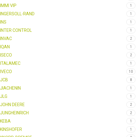
IMMI VIP
1
INGERSOLL-RAND
1
INS
1
INTER CONTROL
1
INVAC
2
IQAN
1
ISECO
2
ITALAMEC
1
IVECO
10
JCB
8
JIACHENIN
1
JLG
1
JOHN DEERE
2
JUNGHEINRICH
2
KEBA
1
KINSHOFER
1