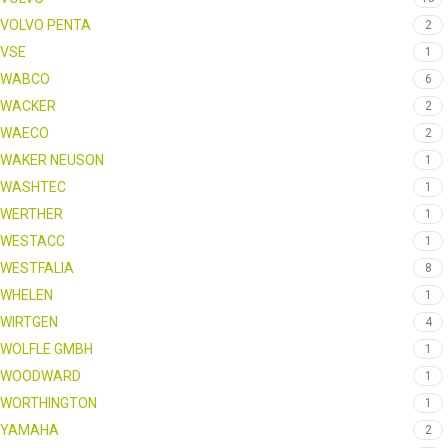
VOLVO PENTA
2
VSE
1
WABCO
6
WACKER
2
WAECO
2
WAKER NEUSON
1
WASHTEC
1
WERTHER
1
WESTACC
1
WESTFALIA
8
WHELEN
1
WIRTGEN
4
WOLFLE GMBH
1
WOODWARD
1
WORTHINGTON
1
YAMAHA
2