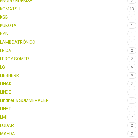
KNORR-BREMSE
2
KOMATSU
13
KSB
1
KUBOTA
1
KYB
1
LAMBDATRÓNICO
1
LEICA
2
LEROY SOMER
2
LG
5
LIEBHERR
9
LINAK
2
LINDE
7
Lindner & SOMMERAUER
1
LINET
1
LMI
2
LODAR
2
MAEDA
2