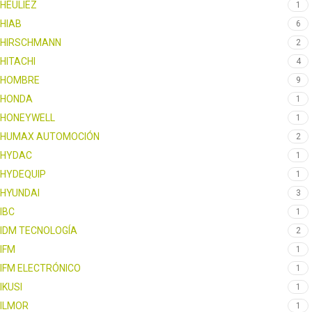
HEULIEZ
1
HIAB
6
HIRSCHMANN
2
HITACHI
4
HOMBRE
9
HONDA
1
HONEYWELL
1
HUMAX AUTOMOCIÓN
2
HYDAC
1
HYDEQUIP
1
HYUNDAI
3
IBC
1
IDM TECNOLOGÍA
2
IFM
1
IFM ELECTRÓNICO
1
IKUSI
1
ILMOR
1