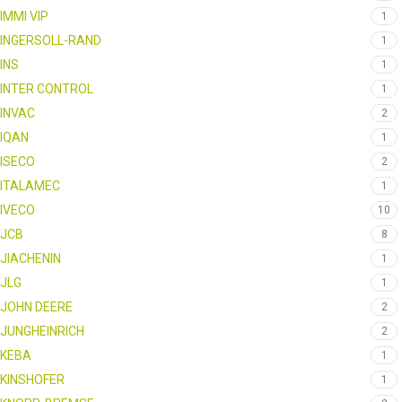
IMMI VIP
1
INGERSOLL-RAND
1
INS
1
INTER CONTROL
1
INVAC
2
IQAN
1
ISECO
2
ITALAMEC
1
IVECO
10
JCB
8
JIACHENIN
1
JLG
1
JOHN DEERE
2
JUNGHEINRICH
2
KEBA
1
KINSHOFER
1