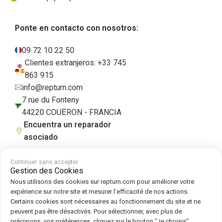
Ponte en contacto con nosotros:
09 72 10 22 50
Clientes extranjeros: +33 745
863 915
info@repturn.com
7 rue du Fonteny
44220 COUËRON - FRANCIA
Encuentra un reparador
asociado
Continuer sans accepter
Gestion des Cookies
Condiciones generales de venta
|
Aviso legal
|
Política de privacidad
|
Nous utilisons des cookies sur repturn.com pour améliorer votre
Cookies
|
Política de cookies
expérience sur notre site et mesurer l’efficacité de nos actions.
Certains cookies sont nécessaires au fonctionnement du site et ne
peuvent pas être désactivés. Pour sélectionner, avec plus de
Síguenos en :
précisions, vos préférences, cliquez sur le bouton “Je choisis”.