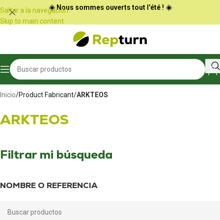
Panel de gestión de cookies
☀️ Nous sommes ouverts tout l'été ! ☀️
Saltar a la navegación
Skip to main content
Inicio
/
Product Fabricant
/
ARKTEOS
ARKTEOS
Filtrar mi búsqueda
NOMBRE O REFERENCIA