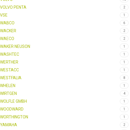
VOLVO PENTA
2
VSE
1
WABCO
6
WACKER
2
WAECO
2
WAKER NEUSON
1
WASHTEC
1
WERTHER
1
WESTACC
1
WESTFALIA
8
WHELEN
1
WIRTGEN
4
WOLFLE GMBH
1
WOODWARD
1
WORTHINGTON
1
YAMAHA
2