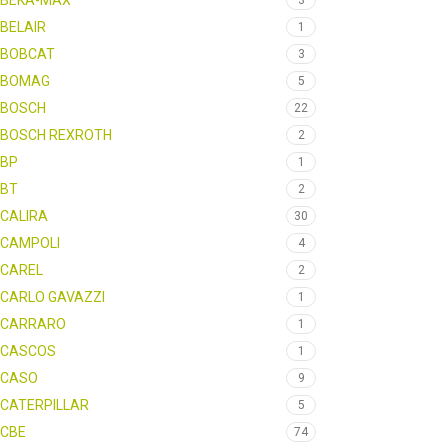
BEKA-MAX
3
BELAIR
1
BOBCAT
3
BOMAG
5
BOSCH
22
BOSCH REXROTH
2
BP
1
BT
2
CALIRA
30
CAMPOLI
4
CAREL
2
CARLO GAVAZZI
1
CARRARO
1
CASCOS
1
CASO
9
CATERPILLAR
5
CBE
74