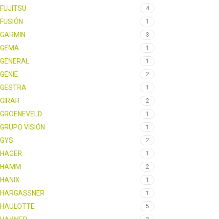
FUJITSU
4
FUSIÓN
1
GARMIN
3
GEMA
1
GENERAL
1
GENIE
2
GESTRA
1
GIRAR
2
GROENEVELD
1
GRUPO VISIÓN
1
GYS
2
HAGER
1
HAMM
2
HANIX
1
HARGASSNER
1
HAULOTTE
5