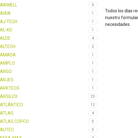
AIRWELL
5
Todos los días r
AIXIA
1
nuestro formular
AJ TECH
1
necesidades.
AL-KO
1
ALDE
4
ALTECH
2
AMADA
1
AMPLO
1
ARGO
1
ARJES
1
ARKTEOS
1
ARSILICII
23
ATLÁNTICO
12
ATLAS
4
ATLAS COPCO
5
AUTEC
5