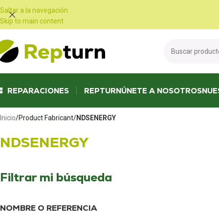
Panel de gestión de cookies
Saltar a la navegación
Skip to main content
REPARACIONES
REPTURN
ÚNETE A NOSOTROS
NUE
Inicio
/
Product Fabricant
/
NDSENERGY
NDSENERGY
Filtrar mi búsqueda
NOMBRE O REFERENCIA