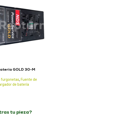
batería GOLD 30-M
 furgonetas
,
Fuente de
argador de batería
ras tu pieza?