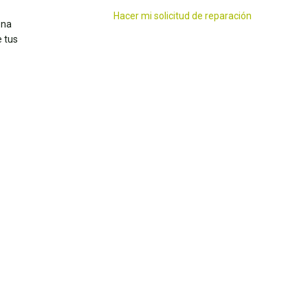
Hacer mi solicitud de reparación
ena
 tus