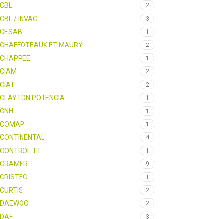
CBL
2
CBL / INVAC
3
CESAB
1
CHAFFOTEAUX ET MAURY
2
CHAPPEE
1
CIAM
2
CIAT
2
CLAYTON POTENCIA
1
CNH
1
COMAP
1
CONTINENTAL
4
CONTROL TT
1
CRAMER
9
CRISTEC
1
CURTIS
2
DAEWOO
2
DAF
3