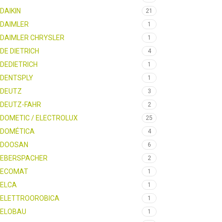
DAIKIN
21
DAIMLER
1
DAIMLER CHRYSLER
1
DE DIETRICH
4
DEDIETRICH
1
DENTSPLY
1
DEUTZ
3
DEUTZ-FAHR
2
DOMETIC / ELECTROLUX
25
DOMÉTICA
4
DOOSAN
6
EBERSPACHER
2
ECOMAT
1
ELCA
1
ELETTROOROBICA
1
ELOBAU
1