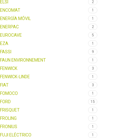
ELSI
2
ENCOMAT
1
ENERGÍA MÓVIL
1
ENERPAC
2
EUROCAVE
5
EZA
1
FASSI
9
FAUN ENVIRONNEMENT
1
FENWICK
3
FENWICK-LINDE
1
FIAT
3
FOMOCO
1
FORD
15
FRISQUET
1
FROLING
1
FRONIUS
1
FUJI ELÉCTRICO
1