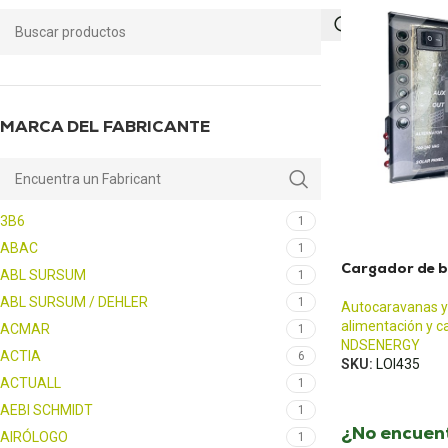
MARCA DEL FABRICANTE
3B6
1
ABAC
1
Cargador de 
ABL SURSUM
1
ABL SURSUM / DEHLER
1
Autocaravanas y
alimentación y c
ACMAR
1
NDSENERGY
ACTIA
6
SKU:
LOI435
ACTUALL
1
AEBI SCHMIDT
1
¿No encuent
AIRÓLOGO
1