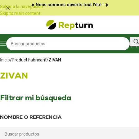
Panel de gestión de cookies
☀️ Nous sommes ouverts tout l'été ! ☀️
Saltar a la navegación
Skip to main content
Inicio
/
Product Fabricant
/
ZIVAN
ZIVAN
Filtrar mi búsqueda
NOMBRE O REFERENCIA