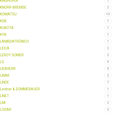
KINSHOFER
1
KNORR-BREMSE
2
KOMATSU
13
KSB
1
KUBOTA
1
KYB
1
LAMBDATRÓNICO
1
LEICA
2
LEROY SOMER
2
LG
5
LIEBHERR
9
LINAK
2
LINDE
7
Lindner & SOMMERAUER
1
LINET
1
LMI
2
LODAR
2