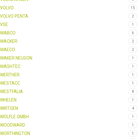
VOLVO
15
VOLVO PENTA
2
VSE
1
WABCO
6
WACKER
2
WAECO
2
WAKER NEUSON
1
WASHTEC
1
WERTHER
1
WESTACC
1
WESTFALIA
8
WHELEN
1
WIRTGEN
4
WOLFLE GMBH
1
WOODWARD
1
WORTHINGTON
1