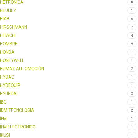
HETRÓNICA
8
HEULIEZ
1
HIAB
6
HIRSCHMANN
2
HITACHI
4
HOMBRE
9
HONDA
1
HONEYWELL
1
HUMAX AUTOMOCIÓN
2
HYDAC
1
HYDEQUIP
1
HYUNDAI
3
IBC
1
IDM TECNOLOGÍA
2
IFM
1
IFM ELECTRÓNICO
1
IKUSI
1