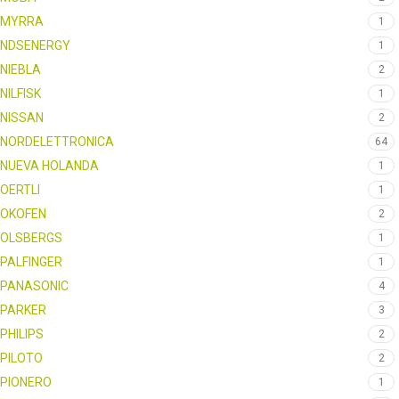
MYRRA
1
NDSENERGY
1
NIEBLA
2
NILFISK
1
NISSAN
2
NORDELETTRONICA
64
NUEVA HOLANDA
1
OERTLI
1
OKOFEN
2
OLSBERGS
1
PALFINGER
1
PANASONIC
4
PARKER
3
PHILIPS
2
PILOTO
2
PIONERO
1