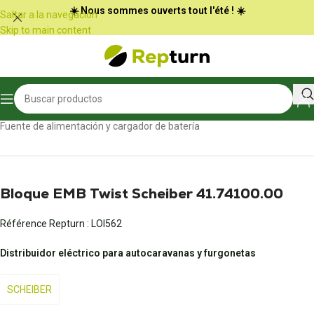
Panel de gestión de cookies
☀️ Nous sommes ouverts tout l'été ! ☀️
Saltar a la navegación
Skip to main content
Inicio
/
Autocaravanas y furgonetas
/
Fuente de alimentación y cargador de batería
Bloque EMB Twist Scheiber 41.74100.00
Référence Repturn :
LOI562
Distribuidor eléctrico para autocaravanas y furgonetas
SCHEIBER