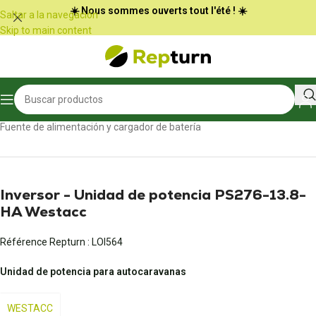
Panel de gestión de cookies
☀️ Nous sommes ouverts tout l'été ! ☀️
Saltar a la navegación
Skip to main content
Inicio
/
Autocaravanas y furgonetas
/
Fuente de alimentación y cargador de batería
Inversor - Unidad de potencia PS276-13.8-
HA Westacc
Référence Repturn :
LOI564
Unidad de potencia para autocaravanas
WESTACC