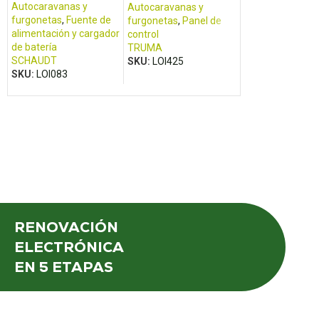
Autocaravanas y
Autocaravanas 
Autocaravanas y
furgonetas
,
Fuente de
furgonetas
,
Pane
furgonetas
,
Panel de
alimentación y cargador
control
control
de batería
ARSILICII
TRUMA
SCHAUDT
SKU:
LOI270
SKU:
LOI425
SKU:
LOI083
RENOVACIÓN
ELECTRÓNICA
EN 5 ETAPAS