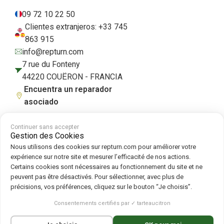
09 72 10 22 50
Clientes extranjeros: +33 745
863 915
info@repturn.com
7 rue du Fonteny
44220 COUËRON - FRANCIA
Encuentra un reparador
asociado
Continuer sans accepter
Gestion des Cookies
Condiciones generales de venta
|
Aviso legal
|
Política de privacidad
|
Nous utilisons des cookies sur repturn.com pour améliorer votre
Cookies
|
Política de cookies
expérience sur notre site et mesurer l’efficacité de nos actions.
Certains cookies sont nécessaires au fonctionnement du site et ne
peuvent pas être désactivés. Pour sélectionner, avec plus de
Síguenos en :
précisions, vos préférences, cliquez sur le bouton “Je choisis”.
Repturn
2026
Consentements certifiés par ✓ tarteaucitron
Français
(
Francés
)
English
(
Inglés
)