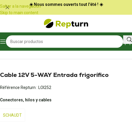
Panel de gestión de cookies
☀️ Nous sommes ouverts tout l'été ! ☀️
Saltar a la navegación
Skip to main content
Inicio
/
Autocaravanas y furgonetas
/
Conectores y adaptadores
Cable 12V 5-WAY Entrada frigorífico
Référence Repturn :
LOI252
Conectores, hilos y cables
SCHAUDT