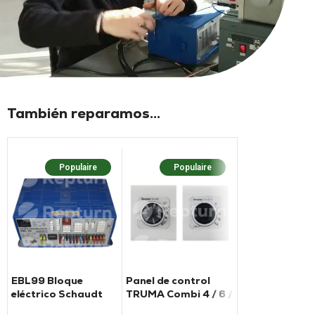
También reparamos...
Populaire
Populaire
Populaire
Nouv
EBL99 Bloque
Panel de control
CNND LCD 1 Pa
eléctrico Schaudt
TRUMA Combi 4 / 6 /
control Arsilici
E