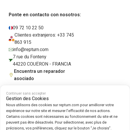
Ponte en contacto con nosotros:
09 72 10 22 50
Clientes extranjeros: +33 745
863 915
info@repturn.com
7 rue du Fonteny
44220 COUËRON - FRANCIA
Encuentra un reparador
asociado
Continuer sans accepter
Gestion des Cookies
Condiciones generales de venta
|
Aviso legal
|
Política de privacidad
|
Nous utilisons des cookies sur repturn.com pour améliorer votre
Cookies
|
Política de cookies
expérience sur notre site et mesurer l’efficacité de nos actions.
Certains cookies sont nécessaires au fonctionnement du site et ne
peuvent pas être désactivés. Pour sélectionner, avec plus de
Síguenos en :
précisions, vos préférences, cliquez sur le bouton “Je choisis”.