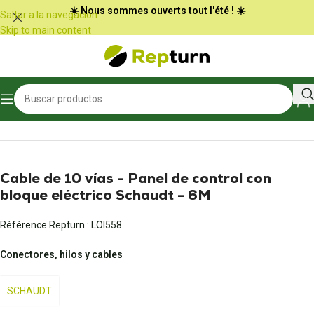
Panel de gestión de cookies
☀️ Nous sommes ouverts tout l'été ! ☀️
Saltar a la navegación
Skip to main content
Inicio
/
Autocaravanas y furgonetas
/
Conectores y adaptadores
Cable de 10 vías - Panel de control con
bloque eléctrico Schaudt - 6M
Référence Repturn :
LOI558
Conectores, hilos y cables
SCHAUDT