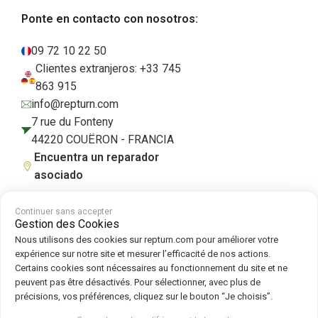
Ponte en contacto con nosotros:
09 72 10 22 50
Clientes extranjeros: +33 745
863 915
info@repturn.com
7 rue du Fonteny
44220 COUËRON - FRANCIA
Encuentra un reparador
asociado
Continuer sans accepter
Gestion des Cookies
Condiciones generales de venta
|
Aviso legal
|
Política de privacidad
|
Nous utilisons des cookies sur repturn.com pour améliorer votre
Cookies
|
Política de cookies
expérience sur notre site et mesurer l’efficacité de nos actions.
Certains cookies sont nécessaires au fonctionnement du site et ne
peuvent pas être désactivés. Pour sélectionner, avec plus de
Síguenos en :
précisions, vos préférences, cliquez sur le bouton “Je choisis”.
Repturn
2026