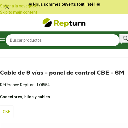
Panel de gestión de cookies
☀️ Nous sommes ouverts tout l'été ! ☀️
Saltar a la navegación
Skip to main content
Inicio
/
Autocaravanas y furgonetas
/
Conectores y adaptadores
Cable de 6 vías - panel de control CBE - 6M
Référence Repturn :
LOI554
Conectores, hilos y cables
CBE