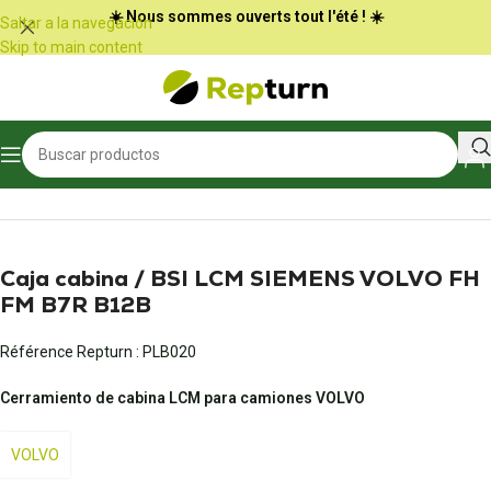
Panel de gestión de cookies
☀️ Nous sommes ouverts tout l'été ! ☀️
Saltar a la navegación
Skip to main content
Inicio
/
Camiones y autobuses
/
Carcasa del habitáculo
Caja cabina / BSI LCM SIEMENS VOLVO FH
FM B7R B12B
Référence Repturn :
PLB020
Cerramiento de cabina LCM para camiones VOLVO
VOLVO