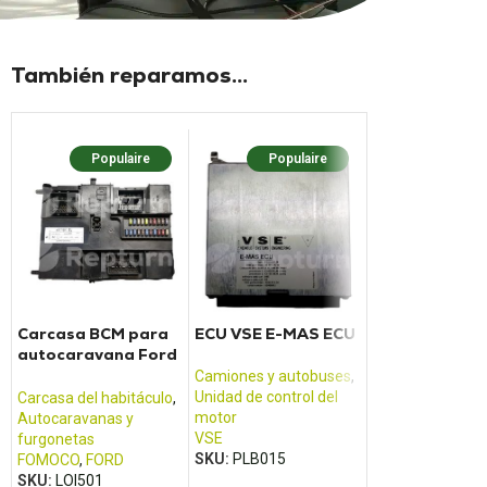
También reparamos...
Populaire
Populaire
Popula
Carcasa BCM para
ECU VSE E-MAS ECU
ZBR2 Unidad 
autocaravana Ford
Cabina / ECU
Transit (2013 -
WABCO MAN -
Camiones y autobuses
,
2017)
TGM, TGX, TG
Unidad de control del
Carcasa del habitáculo
,
Camiones y aut
motor
Autocaravanas y
Carcasa del habi
VSE
furgonetas
HOMBRE
SKU:
PLB015
FOMOCO
,
FORD
SKU:
PLB027
SKU:
LOI501