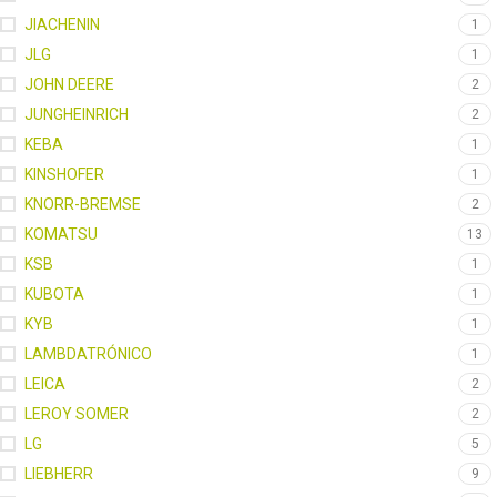
JIACHENIN
1
JLG
1
JOHN DEERE
2
JUNGHEINRICH
2
KEBA
1
KINSHOFER
1
KNORR-BREMSE
2
KOMATSU
13
KSB
1
KUBOTA
1
KYB
1
LAMBDATRÓNICO
1
LEICA
2
LEROY SOMER
2
LG
5
LIEBHERR
9