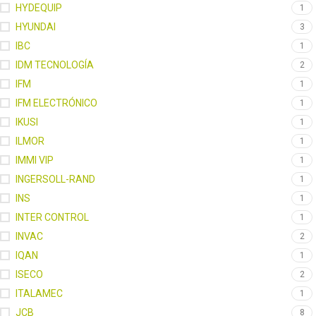
HYDEQUIP
1
HYUNDAI
3
IBC
1
IDM TECNOLOGÍA
2
IFM
1
IFM ELECTRÓNICO
1
IKUSI
1
ILMOR
1
IMMI VIP
1
INGERSOLL-RAND
1
INS
1
INTER CONTROL
1
INVAC
2
IQAN
1
ISECO
2
ITALAMEC
1
JCB
8