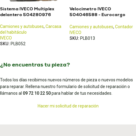
Sistema IVECO Multiplex
Velocímetro IVECO
delantero 504280976
504046588 - Eurocargo
Stralis
Camiones y autobuses
,
Carcasa
Camiones y autobuses
,
Contador
del habitáculo
IVECO
IVECO
SKU:
PLB013
SKU:
PLB052
¿No encuentras tu pieza?
Todos los días recibimos nuevos números de pieza o nuevos modelos
para reparar. Rellena nuestro formulario de solicitud de reparación o
llámanos al
09 72 10 22 50
para hablar de tus necesidades.
Hacer mi solicitud de reparación