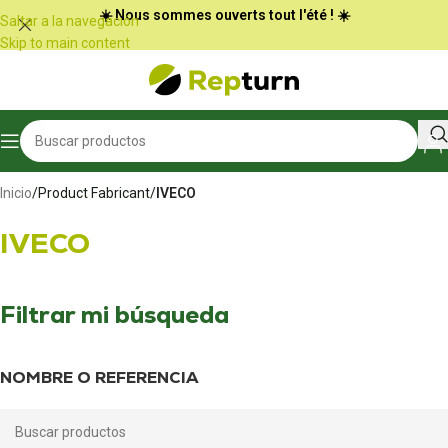
Panel de gestión de cookies
☀️ Nous sommes ouverts tout l'été ! ☀️
Saltar a la navegación
Skip to main content
Inicio
/
Product Fabricant
/
IVECO
IVECO
Filtrar mi búsqueda
NOMBRE O REFERENCIA