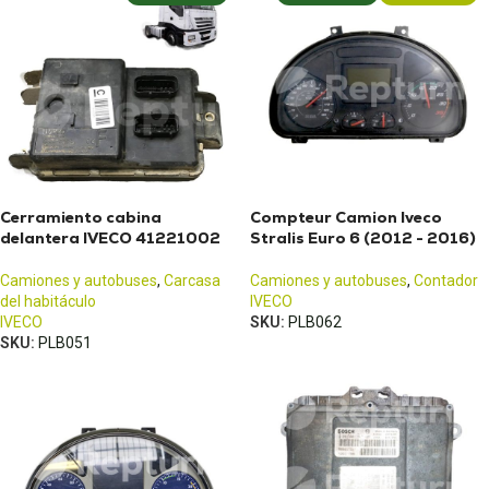
Cerramiento cabina
Compteur Camion Iveco
delantera IVECO 41221002
Stralis Euro 6 (2012 - 2016)
Camiones y autobuses
,
Carcasa
Camiones y autobuses
,
Contador
del habitáculo
IVECO
IVECO
SKU:
PLB062
SKU:
PLB051