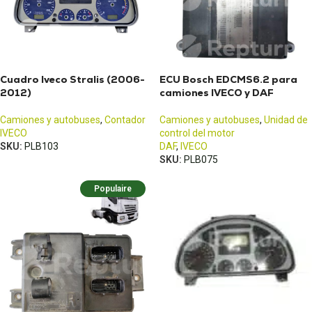
Cuadro Iveco Stralis (2006-
ECU Bosch EDCMS6.2 para
2012)
camiones IVECO y DAF
Camiones y autobuses
,
Contador
Camiones y autobuses
,
Unidad de
IVECO
control del motor
SKU:
PLB103
DAF
,
IVECO
SKU:
PLB075
Populaire