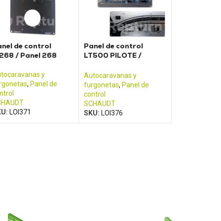
nel de control
Panel de control
268 / Panel 268
LT500 PILOTE /
ADRIA
tocaravanas y
Autocaravanas y
rgonetas
,
Panel de
furgonetas
,
Panel de
ntrol
control
CHAUDT
SCHAUDT
KU:
LOI371
SKU:
LOI376