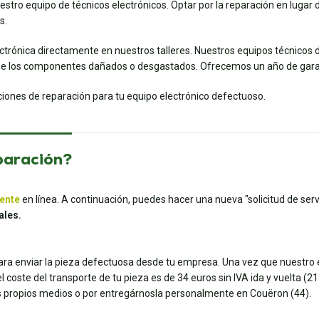
o equipo de técnicos electrónicos. Optar por la reparación en lugar de
s.
ectrónica directamente en nuestros talleres. Nuestros equipos técnicos 
e los componentes dañados o desgastados. Ofrecemos un año de garant
uciones de reparación para tu equipo electrónico defectuoso.
paración?
iente
en línea. A continuación, puedes hacer una nueva "solicitud de servi
ales.
para enviar la pieza defectuosa desde tu empresa. Una vez que nuestro e
coste del transporte de tu pieza es de 34 euros sin IVA ida y vuelta (21 e
tus propios medios o por entregárnosla personalmente en Couëron (44).