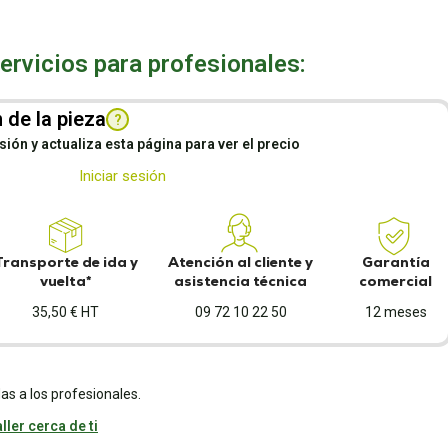
rvicios para profesionales:
 de la pieza
?
esión y actualiza esta página para ver el precio
Iniciar sesión
Transporte de ida y
Atención al cliente y
Garantía
vuelta*
asistencia técnica
comercial
35,50 € HT
09 72 10 22 50
12 meses
as a los profesionales.
ller cerca de ti