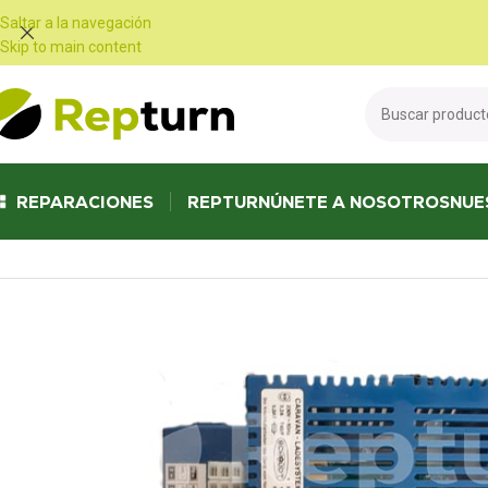
Panel de gestión de cookies
Saltar a la navegación
Skip to main content
REPARACIONES
REPTURN
ÚNETE A NOSOTROS
NUE
Inicio
/
Autocaravanas y furgonetas
/
Fuente de alimentación y cargador 