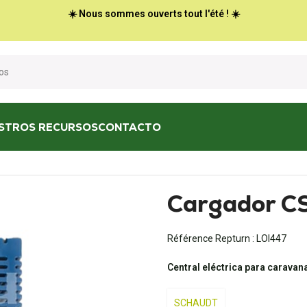
☀️ Nous sommes ouverts tout l'été ! ☀️
STROS RECURSOS
CONTACTO
de batería
/
Cargador CSV410
Cargador C
Référence Repturn :
LOI447
Central eléctrica para caravan
SCHAUDT