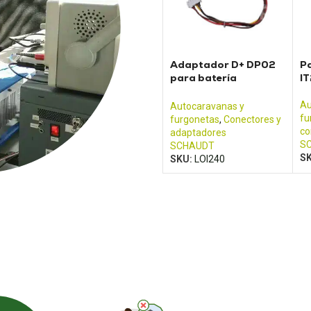
Adaptador D+ DP02
Pa
para batería
IT
SCHAUDT
Au
Autocaravanas y
fu
furgonetas
,
Conectores y
co
adaptadores
S
SCHAUDT
S
SKU:
LOI240