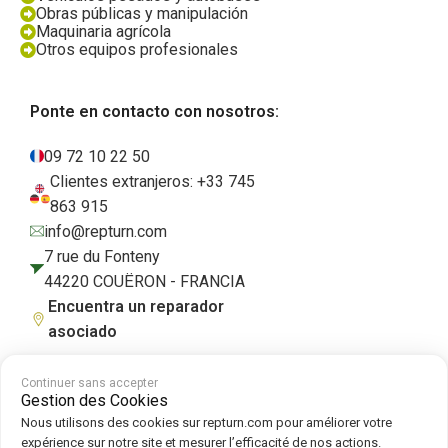
Obras públicas y manipulación
Maquinaria agrícola
Otros equipos profesionales
Ponte en contacto con nosotros:
09 72 10 22 50
Clientes extranjeros: +33 745
863 915
info@repturn.com
7 rue du Fonteny
44220 COUËRON - FRANCIA
Encuentra un reparador
asociado
Continuer sans accepter
Gestion des Cookies
Condiciones generales de venta
|
Aviso legal
|
Política de privacidad
|
Nous utilisons des cookies sur repturn.com pour améliorer votre
Cookies
|
Política de cookies
expérience sur notre site et mesurer l’efficacité de nos actions.