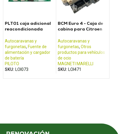
PLT01 caja adicional
BCM Euro 4 - Caja de
Cargador e
reacondicionada
cabina para Citroen
para furg
para unidad eléctrica
Jumper Fiat Ducato y
CALIFORN
Pilote
Renault Boxer
Autocaravanas y
Autocaravanas y
Autocarava
furgonetas
,
Fuente de
furgonetas
,
Otros
furgonetas
,
alimentación y cargador
productos para vehículos
alimentació
de batería
de ocio
de batería
PILOTO
MAGNETI MARELLI
VOLKSWAG
SKU:
LOI073
SKU:
LOI471
SKU:
LOI15
RENOVACIÓN