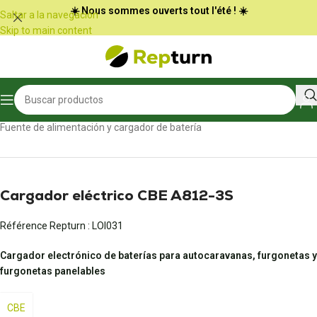
Panel de gestión de cookies
☀️ Nous sommes ouverts tout l'été ! ☀️
Saltar a la navegación
Skip to main content
Inicio
/
Autocaravanas y furgonetas
/
Fuente de alimentación y cargador de batería
Cargador eléctrico CBE A812-3S
Référence Repturn :
LOI031
Cargador electrónico de baterías para autocaravanas, furgonetas y
furgonetas panelables
CBE