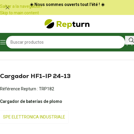
Panel de gestión de cookies
☀️ Nous sommes ouverts tout l'été ! ☀️
Saltar a la navegación
Skip to main content
Inicio
/
Obras públicas y manipulación
/
Cargador de batería
Cargador HF1-IP 24-13
Référence Repturn :
TRP182
Cargador de baterías de plomo
SPE ELETTRONICA INDUSTRIALE