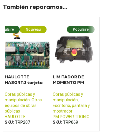
También reparamos...
opulaire
Nouveau
Populaire
Popula
HAULOTTE
LIMITADOR DE
Tarjeta relé fu
HA20RTJ tarjeta
MOMENTO PM
góndola HAU
relé fusible góndola
TRONIC LGA -
HA16
SER11062A_01
Obras públicas y
Obras públicas y
Obras públicas y
manipulación
,
Otros
manipulación
,
manipulación
,
Ot
equipos de obras
Escritorio, pantalla y
equipos de obra
públicas
mostrador
públicas
HAULOTTE
PM POWER TRONIC
HAULOTTE
SKU:
TRP207
SKU:
TRP069
SKU:
TRP199