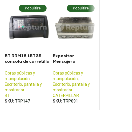
Populaire
Populaire
Popula
BT RRM16 15T35
Expositor
Mando a dista
consola de carretilla
Mensajero
de grúa ATLA
elevadora
CATERPILLAR
6036850
2580B019HL
Obras públicas y
Obras públicas y
Obras públicas y
manipulación
,
manipulación
,
manipulación
,
Escritorio, pantalla y
Escritorio, pantalla y
Escritorio, pantal
mostrador
mostrador
mostrador
BT
CATERPILLAR
ATLAS
,
TEREX
SKU:
TRP147
SKU:
TRP091
SKU:
TRP072