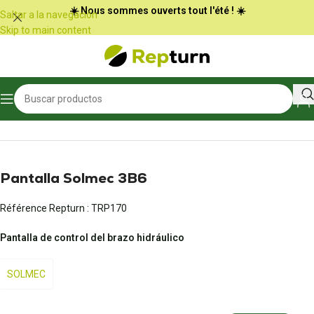
Panel de gestión de cookies
☀️ Nous sommes ouverts tout l'été ! ☀️
Saltar a la navegación
Skip to main content
Inicio
/
Obras públicas y manipulación
/
Escritorio, pantalla y mostrador
Pantalla Solmec 3B6
Référence Repturn :
TRP170
Pantalla de control del brazo hidráulico
SOLMEC