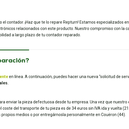
o el contador. ¡Haz que te lo repare Repturn! Estamos especializados e
trónicos relacionados con este producto. Nuestro compromiso con la cali
ilidad a largo plazo de tu contador reparado.
paración?
iente
en línea. A continuación, puedes hacer una nueva "solicitud de servi
ales.
para enviar la pieza defectuosa desde tu empresa. Una vez que nuestro e
coste del transporte de tu pieza es de 34 euros sin IVA ida y vuelta (21 e
tus propios medios o por entregárnosla personalmente en Couëron (44).