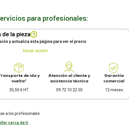
rvicios para profesionales:
 de la pieza
?
esión y actualiza esta página para ver el precio
Iniciar sesión
Transporte de ida y
Atención al cliente y
Garantía
vuelta*
asistencia técnica
comercial
35,50 € HT
09 72 10 22 50
12 meses
as a los profesionales.
ller cerca de ti