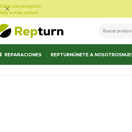
Panel de gestión de cookies
Saltar a la navegación
Skip to main content
REPARACIONES
REPTURN
ÚNETE A NOSOTROS
NUE
Inicio
/
Camiones y autobuses
/
Contador
/
Contador NISSAN Cabstar