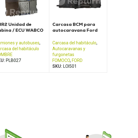
BR2 Unidad de
Carcasa BCM para
abina / ECU WABCO
autocaravana Ford
AN - TGA TGM, TGX,
Transit (2013 - 2017)
GS
miones y autobuses
,
Carcasa del habitáculo
,
rcasa del habitáculo
Autocaravanas y
OMBRE
furgonetas
KU:
PLB027
FOMOCO
,
FORD
SKU:
LOI501