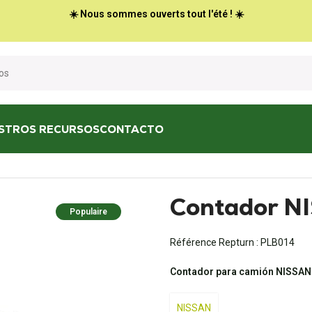
☀️ Nous sommes ouverts tout l'été ! ☀️
STROS RECURSOS
CONTACTO
Contador N
Populaire
Référence Repturn :
PLB014
Contador para camión NISSAN
NISSAN