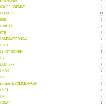
KINSHOFER
1
KNORR-BREMSE
2
KOMATSU
13
KSB
1
KUBOTA
1
KYB
1
LAMBDATRÓNICO
1
LEICA
2
LEROY SOMER
2
LG
5
LIEBHERR
9
LINAK
2
LINDE
7
Lindner & SOMMERAUER
1
LINET
1
LMI
2
LODAR
2