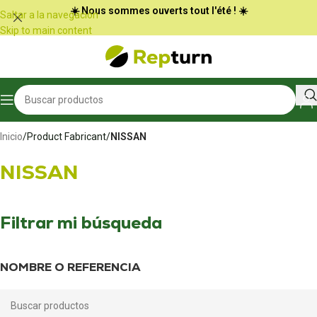
Panel de gestión de cookies
☀️ Nous sommes ouverts tout l'été ! ☀️
Saltar a la navegación
Skip to main content
Inicio
/
Product Fabricant
/
NISSAN
NISSAN
Filtrar mi búsqueda
NOMBRE O REFERENCIA