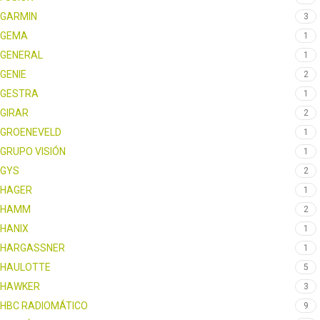
GARMIN
3
GEMA
1
GENERAL
1
GENIE
2
GESTRA
1
GIRAR
2
GROENEVELD
1
GRUPO VISIÓN
1
GYS
2
HAGER
1
HAMM
2
HANIX
1
HARGASSNER
1
HAULOTTE
5
HAWKER
3
HBC RADIOMÁTICO
9