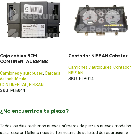
Caja cabina BCM
Contador NISSAN Cabstar
CONTINENTAL 284B2
NISSAN Cabstar RENAULT
Camiones y autobuses
,
Contador
Maxity
NISSAN
Camiones y autobuses
,
Carcasa
SKU:
PLB014
del habitáculo
CONTINENTAL
,
NISSAN
SKU:
PLB044
¿No encuentras tu pieza?
Todos los días recibimos nuevos números de pieza o nuevos modelos
para reparar. Rellena nuestro formulario de solicitud de reparación o