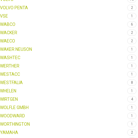
VOLVO PENTA
2
VSE
1
WABCO
6
WACKER
2
WAECO
2
WAKER NEUSON
1
WASHTEC
1
WERTHER
1
WESTACC
1
WESTFALIA
8
WHELEN
1
WIRTGEN
4
WOLFLE GMBH
1
WOODWARD
1
WORTHINGTON
1
YAMAHA
2