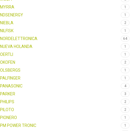
MYRRA
1
NDSENERGY
1
NIEBLA
2
NILFISK
1
NORDELETTRONICA
64
NUEVA HOLANDA
1
OERTLI
1
OKOFEN
2
OLSBERGS
1
PALFINGER
1
PANASONIC
4
PARKER
3
PHILIPS
2
PILOTO
2
PIONERO
1
PM POWER TRONIC
1