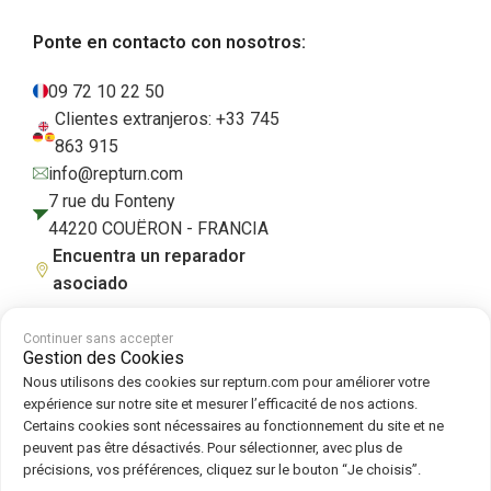
Ponte en contacto con nosotros:
09 72 10 22 50
Clientes extranjeros: +33 745
863 915
info@repturn.com
7 rue du Fonteny
44220 COUËRON - FRANCIA
Encuentra un reparador
asociado
Continuer sans accepter
Gestion des Cookies
Condiciones generales de venta
|
Aviso legal
|
Política de privacidad
|
Nous utilisons des cookies sur repturn.com pour améliorer votre
Cookies
|
Política de cookies
expérience sur notre site et mesurer l’efficacité de nos actions.
Certains cookies sont nécessaires au fonctionnement du site et ne
peuvent pas être désactivés. Pour sélectionner, avec plus de
Síguenos en :
précisions, vos préférences, cliquez sur le bouton “Je choisis”.