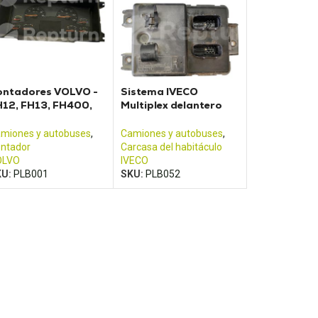
ontadores VOLVO -
Sistema IVECO
12, FH13, FH400,
Multiplex delantero
H440, FH480, FM12,
504280976
M400, FM440
miones y autobuses
,
Camiones y autobuses
,
ntador
Carcasa del habitáculo
OLVO
IVECO
KU:
PLB001
SKU:
PLB052