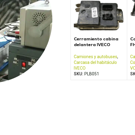
Cerramiento cabina
C
delantera IVECO
FH
41221002
F
F
Camiones y autobuses
,
Ca
Carcasa del habitáculo
Co
IVECO
V
SKU:
PLB051
S