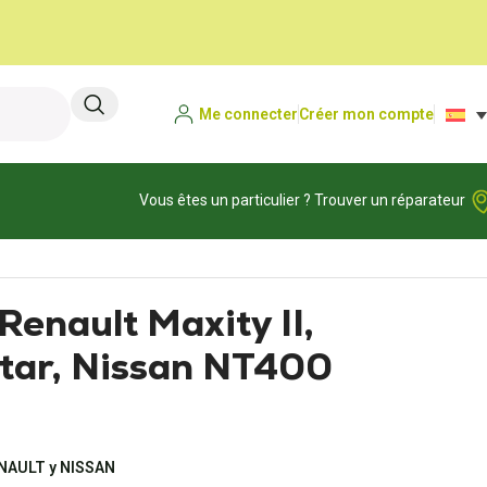
Me connecter
Créer mon compte
Vous êtes un particulier ? Trouver un réparateur
enault Maxity II,
tar, Nissan NT400
ENAULT y NISSAN