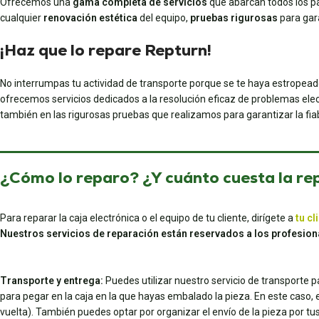
Ofrecemos una
gama completa de servicios
que abarcan todos los pa
cualquier
renovación estética
del equipo,
pruebas rigurosas
para gar
¡Haz que lo repare Repturn!
No interrumpas tu actividad de transporte porque se te haya estropead
ofrecemos servicios dedicados a la resolución eficaz de problemas elec
también en las rigurosas pruebas que realizamos para garantizar la fiab
¿Cómo lo reparo? ¿Y cuánto cuesta la re
Para reparar la caja electrónica o el equipo de tu cliente, dirígete a
tu cl
Nuestros servicios de reparación están reservados a los profesion
Transporte y entrega:
Puedes utilizar nuestro servicio de transporte 
para pegar en la caja en la que hayas embalado la pieza. En este caso, el 
vuelta). También puedes optar por organizar el envío de la pieza por 