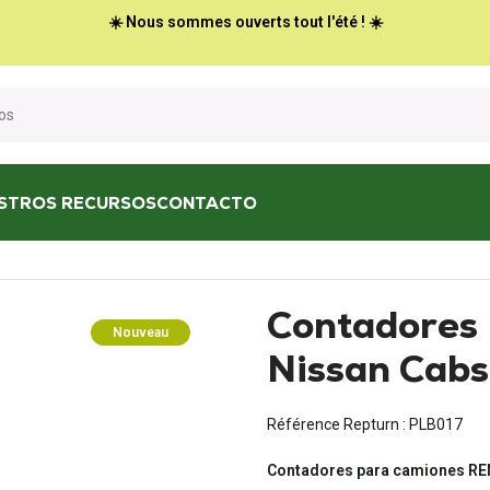
☀️ Nous sommes ouverts tout l'été ! ☀️
STROS RECURSOS
CONTACTO
, Nissan Cabstar, Nissan NT400
Contadores R
Nouveau
Nissan Cabs
Référence Repturn :
PLB017
Contadores para camiones R