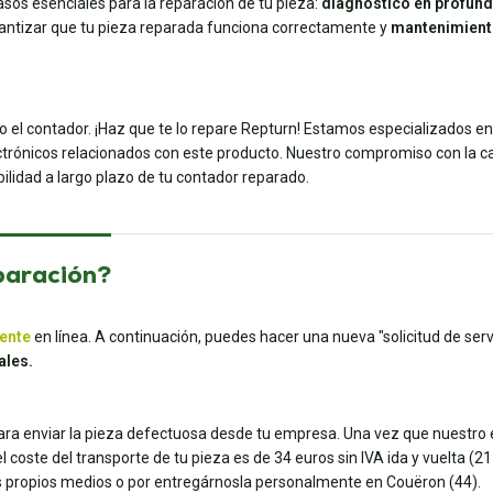
sos esenciales para la reparación de tu pieza:
diagnóstico en profun
antizar que tu pieza reparada funciona correctamente y
mantenimient
o el contador. ¡Haz que te lo repare Repturn! Estamos especializados e
trónicos relacionados con este producto. Nuestro compromiso con la cali
ilidad a largo plazo de tu contador reparado.
paración?
iente
en línea. A continuación, puedes hacer una nueva "solicitud de servi
ales.
para enviar la pieza defectuosa desde tu empresa. Una vez que nuestro e
coste del transporte de tu pieza es de 34 euros sin IVA ida y vuelta (21 e
tus propios medios o por entregárnosla personalmente en Couëron (44).