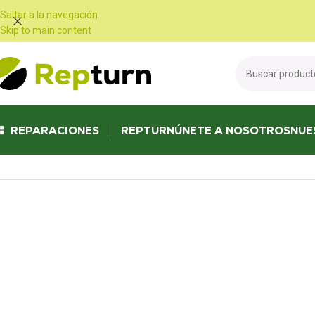
Panel de gestión de cookies
Saltar a la navegación
Skip to main content
REPARACIONES
REPTURN
ÚNETE A NOSOTROS
NUE
Inicio
/
Camiones y autobuses
/
Contador
/
Contadores Renault Maxity II