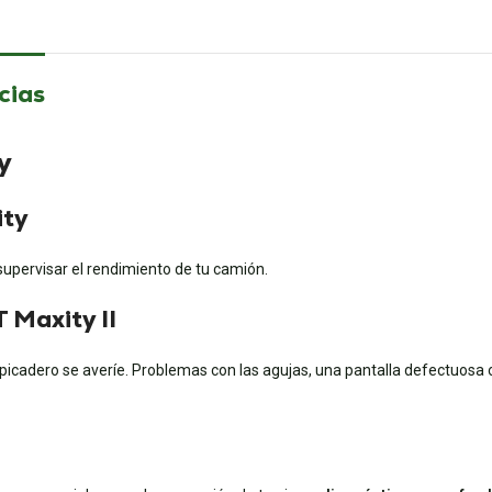
cias
y
ity
supervisar el rendimiento de tu camión.
 Maxity II
icadero se averíe. Problemas con las agujas, una pantalla defectuosa o 