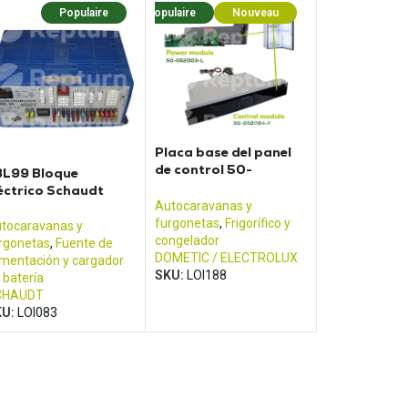
Populaire
Populaire
Nouveau
Placa base del panel
de control 50-
BL99 Bloque
052004F + 50-
éctrico Schaudt
052003L
Autocaravanas y
furgonetas
,
Frigorífico y
tocaravanas y
congelador
rgonetas
,
Fuente de
DOMETIC / ELECTROLUX
imentación y cargador
SKU:
LOI188
 batería
CHAUDT
KU:
LOI083