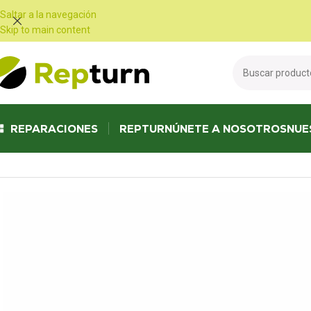
Panel de gestión de cookies
Saltar a la navegación
Skip to main content
REPARACIONES
REPTURN
ÚNETE A NOSOTROS
NUE
Inicio
/
Autocaravanas y furgonetas
/
Panel de control
/
IT204-3 Panel de