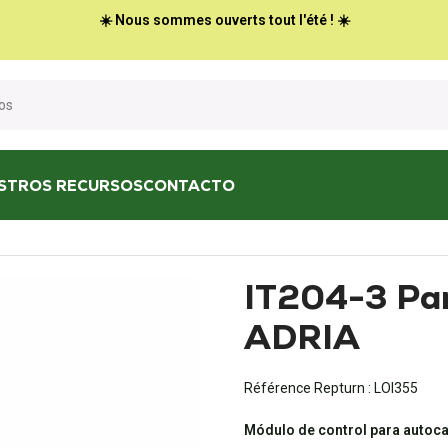
☀️ Nous sommes ouverts tout l'été ! ☀️
STROS RECURSOS
CONTACTO
 control ADRIA
IT204-3 Pan
ADRIA
Référence Repturn :
LOI355
Módulo de control para autoc