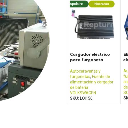
Populaire
Nouveau
Cargador eléctrico
E
para furgoneta
el
CALIFORNIA T5
Au
Autocaravanas y
fu
furgonetas
,
Fuente de
al
alimentación y cargador
de
de batería
S
VOLKSWAGEN
S
SKU:
LOI156