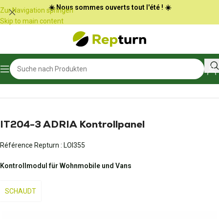
Cookie-Einstellungen
☀️ Nous sommes ouverts tout l'été ! ☀️
Zur Navigation springen
Skip to main content
Start
/
Wohnmobile und Vans
/
Bedienfeld
IT204-3 ADRIA Kontrollpanel
Référence Repturn :
LOI355
Kontrollmodul für Wohnmobile und Vans
SCHAUDT