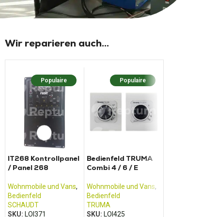
Wir reparieren auch...
Populaire
Populaire
Popula
IT268 Kontrollpanel
Bedienfeld TRUMA
BCM Gehäuse 
/ Panel 268
Combi 4 / 6 / E
Wohnmobil F
Transit (2013 
2017)
Wohnmobile und Vans
,
Wohnmobile und Vans
,
Gehäuse für den
Bedienfeld
Bedienfeld
Innenraum
,
SCHAUDT
TRUMA
Wohnmobile und
SKU:
LOI371
SKU:
LOI425
FOMOCO
,
FORD