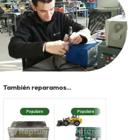
También reparamos...
Populaire
Populaire
Popula