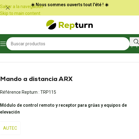
Panel de gestión de cookies
☀️ Nous sommes ouverts tout l'été ! ☀️
Saltar a la navegación
Skip to main content
Inicio
/
Obras públicas y manipulación
/
Radiocontrol y joystick
Mando a distancia ARX
Référence Repturn :
TRP115
Módulo de control remoto y receptor para grúas y equipos de
elevación
AUTEC