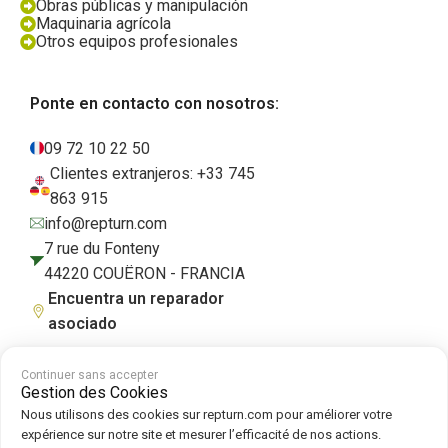
Obras públicas y manipulación
Maquinaria agrícola
Otros equipos profesionales
Ponte en contacto con nosotros:
09 72 10 22 50
Clientes extranjeros: +33 745
863 915
info@repturn.com
7 rue du Fonteny
44220 COUËRON - FRANCIA
Encuentra un reparador
asociado
Continuer sans accepter
Gestion des Cookies
Condiciones generales de venta
|
Aviso legal
|
Política de privacidad
|
Nous utilisons des cookies sur repturn.com pour améliorer votre
Cookies
|
Política de cookies
expérience sur notre site et mesurer l’efficacité de nos actions.