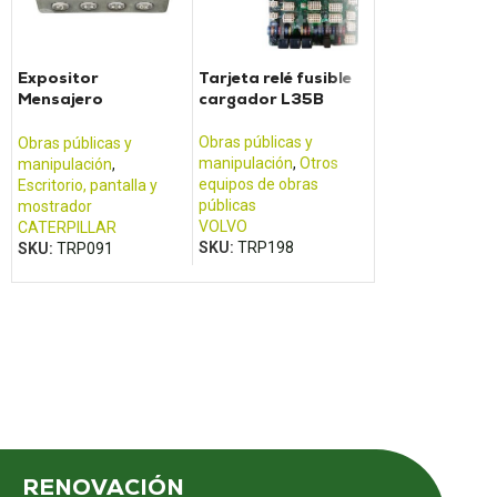
Expositor
Tarjeta relé fusible
Pantalla para
Mensajero
cargador L35B
carretillas
CATERPILLAR
elevadoras
2580B019HL
OME100M - 2
Obras públicas y
Obras públicas y
Obras públicas y
manipulación
,
Otros
manipulación
,
manipulación
,
equipos de obras
Escritorio, pantalla y
Escritorio, pantal
públicas
mostrador
mostrador
VOLVO
CATERPILLAR
BT
SKU:
TRP198
SKU:
TRP091
SKU:
TRP148
RENOVACIÓN