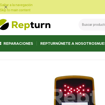
Panel de gestión de cookies
Saltar a la navegación
Skip to main content
REPARACIONES
REPTURN
ÚNETE A NOSOTROS
NUE
Inicio
/
Obras públicas y manipulación
/
Escritorio, pantalla y mostrador
/
M