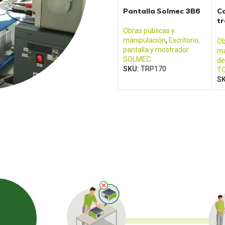
Pantalla Solmec 3B6
C
t
-
Obras públicas y
Co
manipulación
,
Escritorio,
Ob
pantalla y mostrador
ma
SOLMEC
de
SKU:
TRP170
T
S