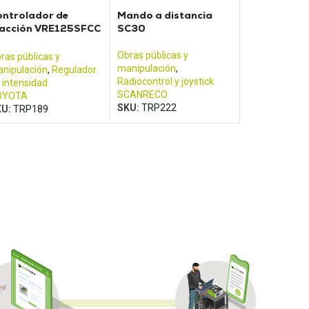
ontrolador de
Mando a distancia
racción VRE125SFCC
SC30
 ACC Motor
ntroller
Obras públicas y
ras públicas y
manipulación
,
nipulación
,
Regulador
Radiocontrol y joystick
 intensidad
SCANRECO
OYOTA
SKU:
TRP222
KU:
TRP189