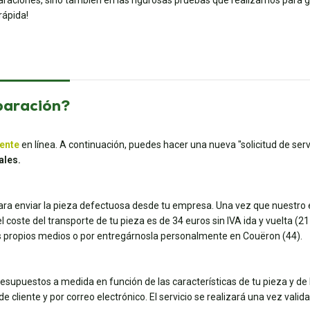
eparaciones, sino también en las rigurosas pruebas que realizamos para ga
rápida!
paración?
iente
en línea. A continuación, puedes hacer una nueva "solicitud de servi
ales.
para enviar la pieza defectuosa desde tu empresa. Una vez que nuestro e
coste del transporte de tu pieza es de 34 euros sin IVA ida y vuelta (21 e
tus propios medios o por entregárnosla personalmente en Couëron (44).
esupuestos a medida en función de las características de tu pieza y de 
e cliente y por correo electrónico. El servicio se realizará una vez vali