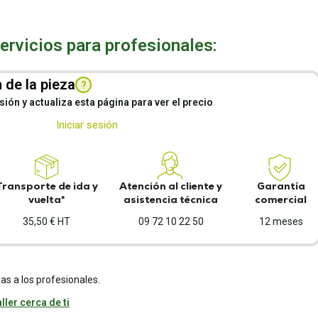
rvicios para profesionales:
 de la pieza
?
esión y actualiza esta página para ver el precio
Iniciar sesión
Transporte de ida y
Atención al cliente y
Garantía
vuelta*
asistencia técnica
comercial
35,50 € HT
09 72 10 22 50
12 meses
as a los profesionales.
ller cerca de ti