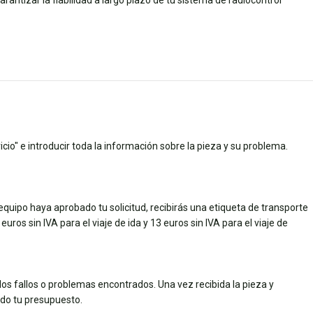
rantizar la fiabilidad a largo plazo de tu sistema de radiocontrol
cio" e introducir toda la información sobre la pieza y su problema.
quipo haya aprobado tu solicitud, recibirás una etiqueta de transporte
uros sin IVA para el viaje de ida y 13 euros sin IVA para el viaje de
los fallos o problemas encontrados. Una vez recibida la pieza y
dado tu presupuesto.