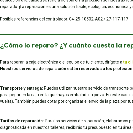
dedicación a la calidad se refleja no sólo en la precisión de nuestras r
reparado. ¡La reparación es una solución fiable, ecológica, económica y 
Posibles referencias del controlador: 04-25-10502-A02 / 27-117-117
¿Cómo lo reparo? ¿Y cuánto cuesta la re
Para reparar la caja electrónica o el equipo de tu cliente, dirígete a
tu cl
Nuestros servicios de reparación están reservados a los profesion
Transporte y entrega:
Puedes utilizar nuestro servicio de transporte 
para pegar en la caja en la que hayas embalado la pieza. En este caso, el 
vuelta). También puedes optar por organizar el envío de la pieza por 
Tarifas de reparación:
Para los servicios de reparación, elaboramos pr
diagnosticada en nuestros talleres, recibirás tu presupuesto en tu área d