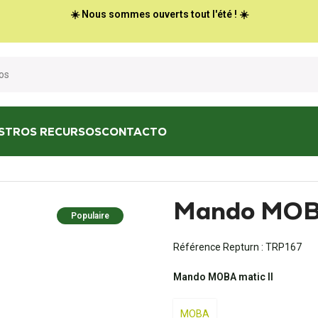
☀️ Nous sommes ouverts tout l'été ! ☀️
STROS RECURSOS
CONTACTO
ando MOBA-matic 2 II
Mando MOBA
Populaire
Référence Repturn :
TRP167
Mando MOBA matic II
MOBA