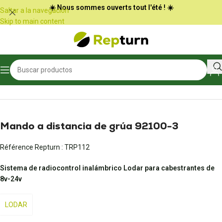
Panel de gestión de cookies
☀️ Nous sommes ouverts tout l'été ! ☀️
Saltar a la navegación
Skip to main content
Inicio
/
Obras públicas y manipulación
/
Radiocontrol y joystick
Mando a distancia de grúa 92100-3
Référence Repturn :
TRP112
Sistema de radiocontrol inalámbrico Lodar para cabestrantes de
8v-24v
LODAR