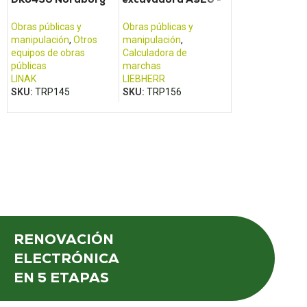
(tipo LA35)
A914
325D 330D mo
pantalla de co
Obras públicas y
Obras públicas y
Obras públicas y
manipulación
,
Otros
manipulación
,
manipulación
,
equipos de obras
Calculadora de
Escritorio, pantal
públicas
marchas
mostrador
LINAK
LIEBHERR
CATERPILLAR
SKU:
TRP145
SKU:
TRP156
SKU:
TRP058
RENOVACIÓN
ELECTRÓNICA
EN 5 ETAPAS