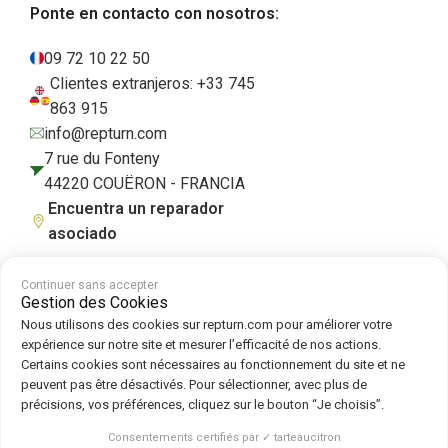
Ponte en contacto con nosotros:
09 72 10 22 50
Clientes extranjeros: +33 745
863 915
info@repturn.com
7 rue du Fonteny
44220 COUËRON - FRANCIA
Encuentra un reparador
asociado
Continuer sans accepter
Gestion des Cookies
Condiciones generales de venta
|
Aviso legal
|
Política de privacidad
|
Nous utilisons des cookies sur repturn.com pour améliorer votre
Cookies
|
Política de cookies
expérience sur notre site et mesurer l’efficacité de nos actions.
Certains cookies sont nécessaires au fonctionnement du site et ne
peuvent pas être désactivés. Pour sélectionner, avec plus de
Síguenos en :
précisions, vos préférences, cliquez sur le bouton “Je choisis”.
Repturn
2026
Consentements certifiés par ✓ tarteaucitron