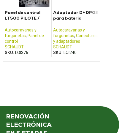
Panel de control
Adaptador D+ DP02
Panel de contr
LT500 PILOTE /
para batería
CALIFORNIA T
ADRIA
SCHAUDT
Autocaravanas 
Autocaravanas y
Autocaravanas y
furgonetas
,
Pane
furgonetas
,
Panel de
furgonetas
,
Conectores
control
control
y adaptadores
VOLKSWAGEN
SCHAUDT
SCHAUDT
SKU:
LOI426
SKU:
LOI376
SKU:
LOI240
RENOVACIÓN
ELECTRÓNICA