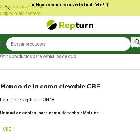
Panel de gestión de cookies
☀️ Nous sommes ouverts tout l'été ! ☀️
Saltar a la navegación
Skip to main content
Inicio
/
Autocaravanas y furgonetas
/
Otros productos para vehículos de ocio
Mando de la cama elevable CBE
Référence Repturn :
LOI448
Unidad de control para cama de techo eléctrica
CBE