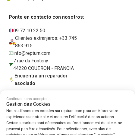
Ponte en contacto con nosotros:
09 72 10 22 50
Clientes extranjeros: +33 745
863 915
info@repturn.com
7 rue du Fonteny
44220 COUËRON - FRANCIA
Encuentra un reparador
asociado
Continuer sans accepter
Gestion des Cookies
Condiciones generales de venta
|
Aviso legal
|
Política de privacidad
|
Nous utilisons des cookies sur repturn.com pour améliorer votre
Cookies
|
Política de cookies
expérience sur notre site et mesurer l’efficacité de nos actions.
Certains cookies sont nécessaires au fonctionnement du site et ne
peuvent pas être désactivés. Pour sélectionner, avec plus de
Síguenos en :
précisions, vos préférences, cliquez sur le bouton “Je choisis”.