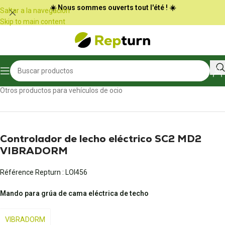
Panel de gestión de cookies
☀️ Nous sommes ouverts tout l'été ! ☀️
Saltar a la navegación
Skip to main content
Inicio
/
Autocaravanas y furgonetas
/
Otros productos para vehículos de ocio
Controlador de lecho eléctrico SC2 MD2
VIBRADORM
Référence Repturn :
LOI456
Mando para grúa de cama eléctrica de techo
VIBRADORM