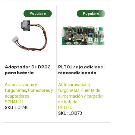
Populaire
Populaire
Populaire
Placa base
de control
Adaptador D+ DP02
PLT01 caja adicional
052004F 
para batería
reacondicionada
052003L
Autocarava
SCHAUDT
para unidad eléctrica
furgonetas
,
Pilote
Autocaravanas y
Autocaravanas y
congelador
furgonetas
,
Conectores y
furgonetas
,
Fuente de
DOMETIC /
adaptadores
alimentación y cargador
SKU:
LOI18
SCHAUDT
de batería
SKU:
LOI240
PILOTO
SKU:
LOI073