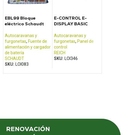
Placa base del
de control 50
EBL99 Bloque
E-CONTROL E-
052004F + 50
eléctrico Schaudt
DISPLAY BASIC
052003L
Autocaravanas 
furgonetas
,
Frigo
Autocaravanas y
Autocaravanas y
congelador
furgonetas
,
Fuente de
furgonetas
,
Panel de
DOMETIC /
alimentación y cargador
control
ELECTROLUX
de batería
REICH
SKU:
LOI188
SCHAUDT
SKU:
LOI346
SKU:
LOI083
RENOVACIÓN