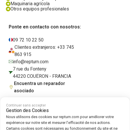
Maquinaria agrícola
Otros equipos profesionales
Ponte en contacto con nosotros:
09 72 10 22 50
Clientes extranjeros: +33 745
863 915
info@repturn.com
7 rue du Fonteny
44220 COUËRON - FRANCIA
Encuentra un reparador
asociado
Continuer sans accepter
Gestion des Cookies
Condiciones generales de venta
|
Aviso legal
|
Política de privacidad
|
Nous utilisons des cookies sur repturn.com pour améliorer votre
Cookies
|
Política de cookies
expérience sur notre site et mesurer l’efficacité de nos actions.
Certains cookies sont nécessaires au fonctionnement du site et ne