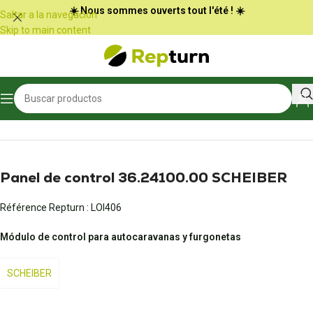
Panel de gestión de cookies
☀️ Nous sommes ouverts tout l'été ! ☀️
Saltar a la navegación
Skip to main content
Inicio
/
Autocaravanas y furgonetas
/
Panel de control
Panel de control 36.24100.00 SCHEIBER
Référence Repturn :
LOI406
Módulo de control para autocaravanas y furgonetas
SCHEIBER