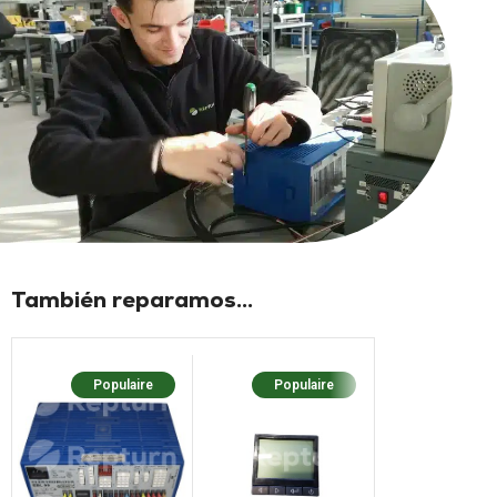
También reparamos...
Populaire
Populaire
Populaire
Nouv