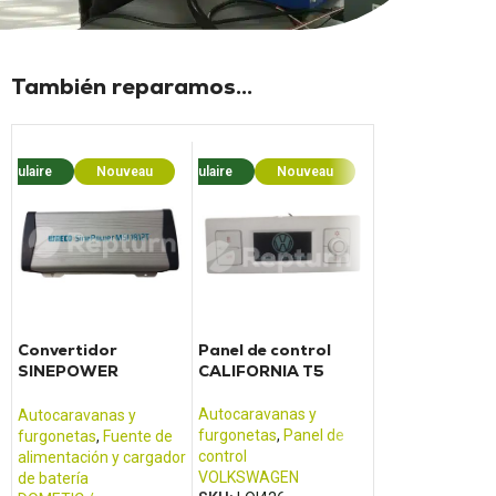
También reparamos...
opulaire
Nouveau
Populaire
Nouveau
Popula
Convertidor
Panel de control
E-CONTROL E
SINEPOWER
CALIFORNIA T5
DISPLAY BASI
MSI1812T
Autocaravanas y
Autocaravanas 
Autocaravanas y
furgonetas
,
Panel de
furgonetas
,
Pane
furgonetas
,
Fuente de
control
control
alimentación y cargador
VOLKSWAGEN
REICH
de batería