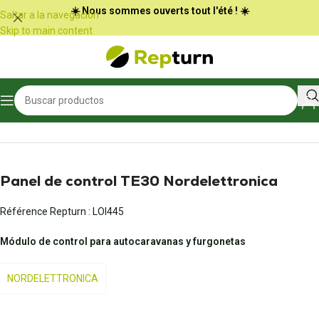
Panel de gestión de cookies
☀️ Nous sommes ouverts tout l'été ! ☀️
Saltar a la navegación
Skip to main content
Inicio
/
Autocaravanas y furgonetas
/
Panel de control
Panel de control TE30 Nordelettronica
Référence Repturn :
LOI445
Módulo de control para autocaravanas y furgonetas
NORDELETTRONICA