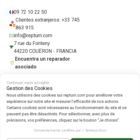
09 72 10 22 50
Clientes extranjeros: +33 745
863 915
info@repturn.com
7 rue du Fonteny
44220 COUËRON - FRANCIA
Encuentra un reparador
asociado
Continuer sans accepter
Gestion des Cookies
Condiciones generales de venta
|
Aviso legal
|
Política de privacidad
|
Nous utilisons des cookies sur repturn.com pour améliorer votre
Cookies
|
Política de cookies
expérience sur notre site et mesurer l’efficacité de nos actions.
Certains cookies sont nécessaires au fonctionnement du site et ne
peuvent pas être désactivés. Pour sélectionner, avec plus de
Síguenos en :
précisions, vos préférences, cliquez sur le bouton “Je choisis”.
Repturn
2026
Consentements certifiés par ✓ tarteaucitron