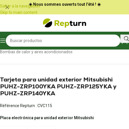
Panel de gestión de cookies
☀️ Nous sommes ouverts tout l'été ! ☀️
Saltar a la navegación
Skip to main content
Inicio
/
Calefacción, aire acondicionado y ventilación
/
Bombas de calor y aires acondicionados
Tarjeta para unidad exterior Mitsubishi
PUHZ-ZRP100YKA PUHZ-ZRP125YKA y
PUHZ-ZRP140YKA
Référence Repturn :
CVC115
Placa electrónica para unidad exterior Mitsubishi