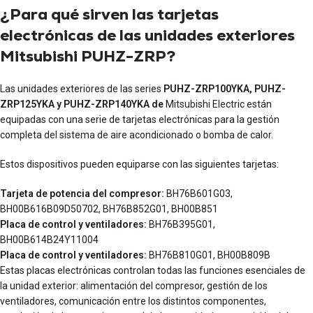
¿Para qué sirven las tarjetas
electrónicas de las unidades exteriores
Mitsubishi PUHZ-ZRP?
Las unidades exteriores de las series
PUHZ-ZRP100YKA, PUHZ-
ZRP125YKA y PUHZ-ZRP140YKA de
Mitsubishi Electric están
equipadas con una serie de tarjetas electrónicas para la gestión
completa del sistema de aire acondicionado o bomba de calor.
Estos dispositivos pueden equiparse con las siguientes tarjetas:
Tarjeta de potencia del compresor:
BH76B601G03,
BH00B616B09D50702, BH76B852G01, BH00B851
Placa de control y ventiladores:
BH76B395G01,
BH00B614B24Y11004
Placa de control y ventiladores:
BH76B810G01, BH00B809B
Estas placas electrónicas controlan todas las funciones esenciales de
la unidad exterior: alimentación del compresor, gestión de los
ventiladores, comunicación entre los distintos componentes,