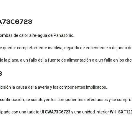
CWA73C6723
mbas de calor aire-agua de Panasonic.
uede quedar completamente inactiva, dejando de encenderse o dejando d
la placa, a un fallo de la fuente de alimentación o a un fallo en los cir
3
recisión la causa de la avería y los componentes implicados.
A continuación, se sustituyen los componentes defectuosos y se compru
ipada con una tarjeta UI
CWA73C6723
y una unidad interior
WH-SXF12