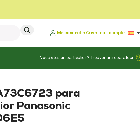
Me connecter
Créer mon compte
Vous êtes un particulier ? Trouver un réparateur
nasonic WH-SXF12D6E5
A73C6723 para
rior Panasonic
D6E5