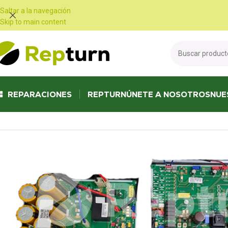
Panel de gestión de cookies
Saltar a la navegación
Skip to main content
REPARACIONES
REPTURN
ÚNETE A NOSOTROS
NUE
Inicio
/
Calefacción, aire acondicionado y ventilación
/
Bombas de calor y 