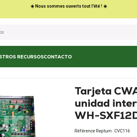
☀️ Nous sommes ouverts tout l'été ! ☀️
STROS RECURSOS
CONTACTO
aires acondicionados
/
Tarjeta CWA73C6723 para unidad interior Pa
Tarjeta CW
unidad inte
WH-SXF12
Référence Repturn :
CVC116