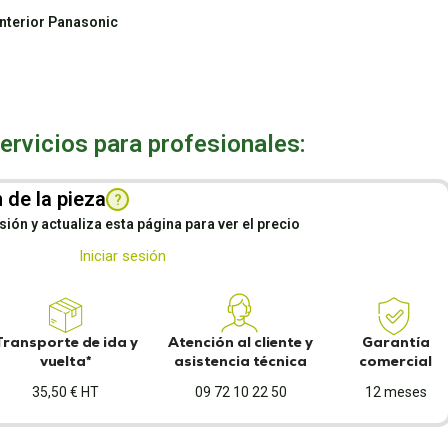
interior Panasonic
rvicios para profesionales:
 de la pieza
?
esión y actualiza esta página para ver el precio
Iniciar sesión
Transporte de ida y
Atención al cliente y
Garantía
vuelta*
asistencia técnica
comercial
35,50 € HT
09 72 10 22 50
12 meses