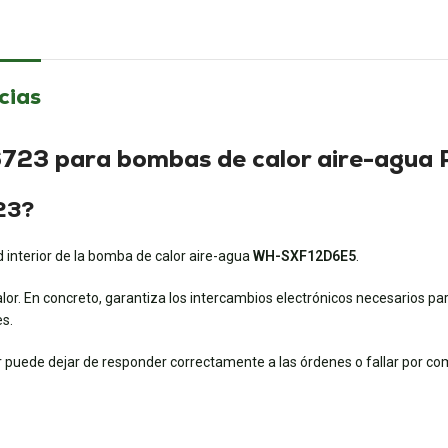
cias
723 para bombas de calor aire-agua 
23?
 interior de la bomba de calor aire-agua
WH-SXF12D6E5
.
or. En concreto, garantiza los intercambios electrónicos necesarios para
es.
r puede dejar de responder correctamente a las órdenes o fallar por co