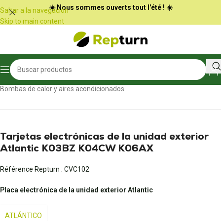
Panel de gestión de cookies
☀️ Nous sommes ouverts tout l'été ! ☀️
Saltar a la navegación
Skip to main content
Inicio
/
Calefacción, aire acondicionado y ventilación
/
Bombas de calor y aires acondicionados
Tarjetas electrónicas de la unidad exterior
Atlantic K03BZ K04CW K06AX
Référence Repturn :
CVC102
Placa electrónica de la unidad exterior Atlantic
ATLÁNTICO