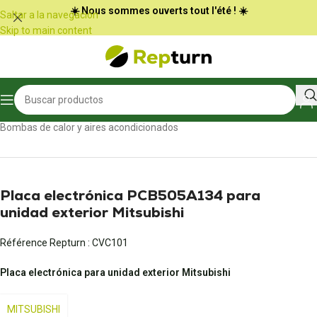
Panel de gestión de cookies
☀️ Nous sommes ouverts tout l'été ! ☀️
Saltar a la navegación
Skip to main content
Inicio
/
Calefacción, aire acondicionado y ventilación
/
Bombas de calor y aires acondicionados
Placa electrónica PCB505A134 para
unidad exterior Mitsubishi
Référence Repturn :
CVC101
Placa electrónica para unidad exterior Mitsubishi
MITSUBISHI