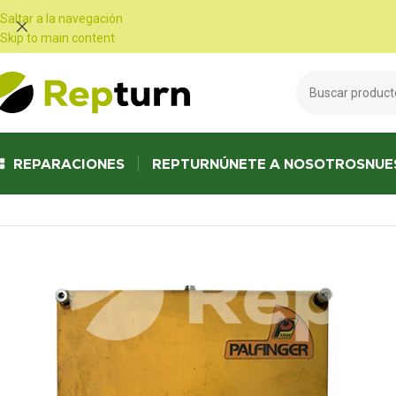
Panel de gestión de cookies
Saltar a la navegación
Skip to main content
REPARACIONES
REPTURN
ÚNETE A NOSOTROS
NUE
Inicio
/
Obras públicas y manipulación
/
Radiocontrol y joystick
/
Transcep