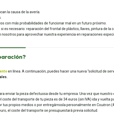
can la causa de la avería.
.
os con más probabilidades de funcionar mal en un futuro próximo.
 es necesario: reparación del frontal de plástico, llaves, pintura de la c
on nosotros para aprovechar nuestra experiencia en reparaciones especi
paración?
iente
en línea. A continuación, puedes hacer una nueva "solicitud de servi
ales.
para enviar la pieza defectuosa desde tu empresa. Una vez que nuestro e
 coste del transporte de tu pieza es de 34 euros (sin IVA) ida y vuelta p
or tus propios medios o por entregárnosla personalmente en Couëron (44)
euro, el coste del transporte se presupuestará previa solicitud.