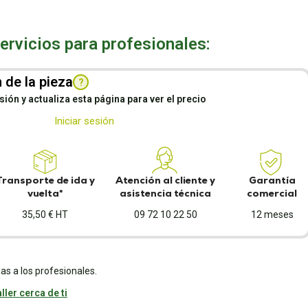
rvicios para profesionales:
 de la pieza
?
esión y actualiza esta página para ver el precio
Iniciar sesión
Transporte de ida y
Atención al cliente y
Garantía
vuelta*
asistencia técnica
comercial
35,50 € HT
09 72 10 22 50
12 meses
as a los profesionales.
ller cerca de ti