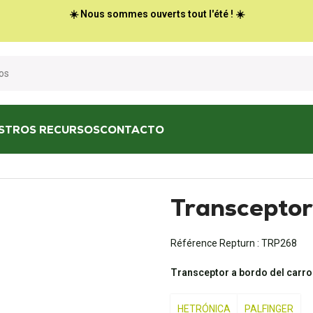
☀️ Nous sommes ouverts tout l'été ! ☀️
STROS RECURSOS
CONTACTO
tor CS-434
Transcepto
Référence Repturn :
TRP268
Transceptor a bordo del carro
HETRÓNICA
PALFINGER