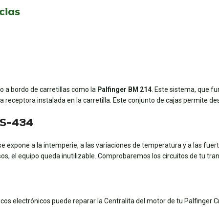
cias
o a bordo de carretillas como la
Palfinger BM 214
. Este sistema, que f
 receptora instalada en la carretilla. Este conjunto de cajas permite de
CS-434
se expone a la intemperie, a las variaciones de temperatura y a las fue
casos, el equipo queda inutilizable. Comprobaremos los circuitos de tu tra
s electrónicos puede reparar la Centralita del motor de tu Palfinger C