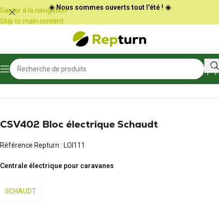
Panneau de gestion des cookies
☀️ Nous sommes ouverts tout l'été ! ☀️
Sauter à la navigation
Skip to main content
Accueil
/
Camping-car et vans
/
Bloc électrique et chargeur de batterie
CSV402 Bloc électrique Schaudt
Référence Repturn :
LOI111
Centrale électrique pour caravanes
SCHAUDT