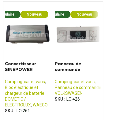
opulaire
Nouveau
Populaire
Nouveau
Popula
Convertisseur
Panneau de
BCM Euro 4 - 
SINEPOWER
commande
Jumper, Fiat
MSI1812T
CALIFORNIA T5/T6
Ducato, Renau
Boxer
Camping-car et vans
,
Camping-car et vans
,
Camping-car et 
Bloc électrique et
Panneau de commande
Autre produit po
chargeur de batterie
VOLKSWAGEN
véhicules de loisi
DOMETIC /
SKU :
LOI426
MAGNETI MAREL
ELECTROLUX
,
WAECO
SKU :
LOI471
SKU :
LOI261