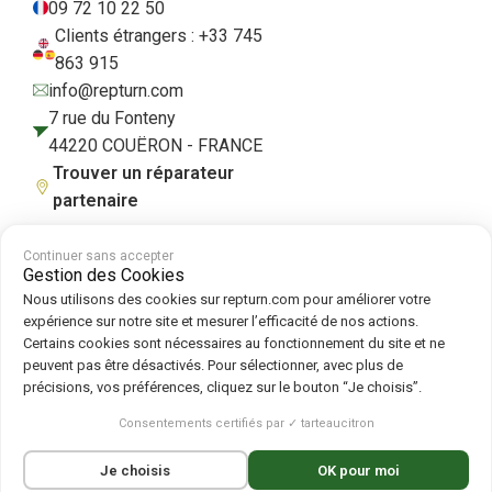
09 72 10 22 50
Clients étrangers : +33 745
863 915
info@repturn.com
7 rue du Fonteny
44220 COUËRON - FRANCE
Trouver un réparateur
partenaire
Continuer sans accepter
Gestion des Cookies
CGV
|
Mentions légales
|
Politique de confidentialité
|
Cookies
|
Politique
Nous utilisons des cookies sur repturn.com pour améliorer votre
de cookies
expérience sur notre site et mesurer l’efficacité de nos actions.
Certains cookies sont nécessaires au fonctionnement du site et ne
peuvent pas être désactivés. Pour sélectionner, avec plus de
Suivez-nous sur :
précisions, vos préférences, cliquez sur le bouton “Je choisis”.
Repturn
2026
Consentements certifiés par ✓ tarteaucitron
Français
English
(
Anglais
)
Deutsch
(
Allemand
)
Je choisis
OK pour moi
Español
(
Espagnol
)