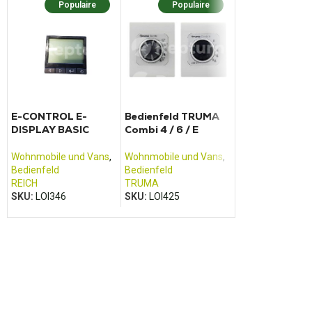
Populaire
Populaire
Popula
E-CONTROL E-
Bedienfeld TRUMA
Bedienfeld L
DISPLAY BASIC
Combi 4 / 6 / E
PILOTE / ADRI
Wohnmobile und Vans
,
Wohnmobile und Vans
,
Wohnmobile und
Bedienfeld
Bedienfeld
Bedienfeld
REICH
TRUMA
SCHAUDT
SKU:
LOI346
SKU:
LOI425
SKU:
LOI376