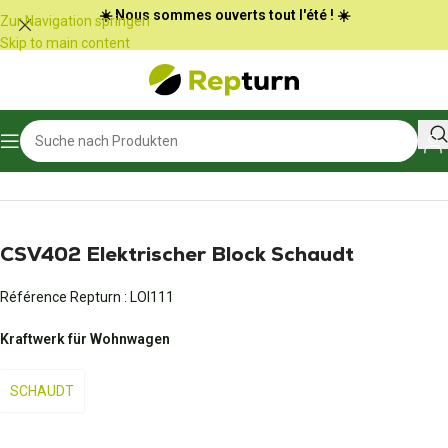
Cookie-Einstellungen
☀️ Nous sommes ouverts tout l'été ! ☀️
Zur Navigation springen
Skip to main content
Start
/
Wohnmobile und Vans
/
Netzteil und Batterieladegerät
CSV402 Elektrischer Block Schaudt
Référence Repturn :
LOI111
Kraftwerk für Wohnwagen
SCHAUDT