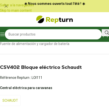
Panel de gestión de cookies
☀️ Nous sommes ouverts tout l'été ! ☀️
Saltar a la navegación
Skip to main content
Inicio
/
Autocaravanas y furgonetas
/
Fuente de alimentación y cargador de batería
CSV402 Bloque eléctrico Schaudt
Référence Repturn :
LOI111
Central eléctrica para caravanas
SCHAUDT