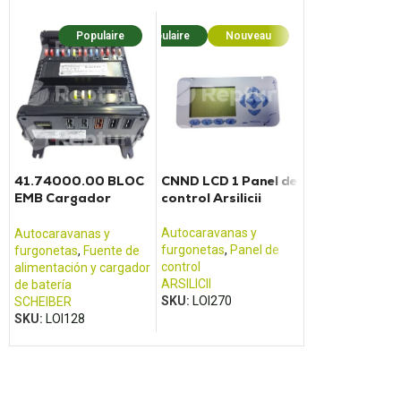
Populaire
Populaire
Nouveau
Populaire
Nouv
41.74000.00 BLOC
CNND LCD 1 Panel de
Panel de cont
EMB Cargador
control Arsilicii
CALIFORNIA 
convertidor
eléctrico Scheiber
Autocaravanas y
Autocaravanas 
Autocaravanas y
furgonetas
,
Panel de
furgonetas
,
Pan
furgonetas
,
Fuente de
control
control
alimentación y cargador
ARSILICII
VOLKSWAGEN
de batería
SKU:
LOI270
SKU:
LOI426
SCHEIBER
SKU:
LOI128