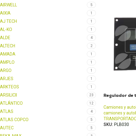
AIRWELL
5
AIXIA
1
AJ TECH
1
AL-KO
1
ALDE
4
ALTECH
2
AMADA
1
AMPLO
1
ARGO
1
ARJES
1
ARKTEOS
1
ARSILICII
Regulador de 
23
ATLÁNTICO
12
Camiones y aut
ATLAS
4
camiones y auto
TRANSPORTAD
ATLAS COPCO
5
SKU:
PLB030
AUTEC
5