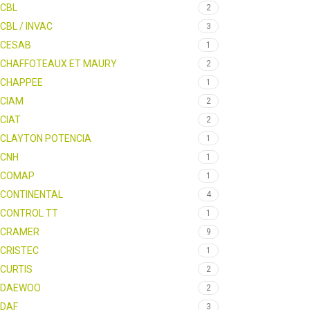
CBL
2
CBL / INVAC
3
CESAB
1
CHAFFOTEAUX ET MAURY
2
CHAPPEE
1
CIAM
2
CIAT
2
CLAYTON POTENCIA
1
CNH
1
COMAP
1
CONTINENTAL
4
CONTROL TT
1
CRAMER
9
CRISTEC
1
CURTIS
2
DAEWOO
2
DAF
3