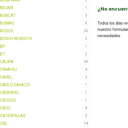
BEKA-MAX
3
BELAIR
¿No encuent
1
BOBCAT
3
BOMAG
Todos los días r
5
nuestro formular
BOSCH
22
necesidades.
BOSCH REXROTH
2
BP
1
BT
2
CALIRA
30
CAMPOLI
4
CAREL
2
CARLO GAVAZZI
1
CARRARO
1
CASCOS
1
CASO
9
CATERPILLAR
5
CBE
74