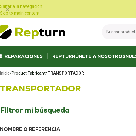
Panel de gestión de cookies
Saltar a la navegación
Skip to main content
REPARACIONES
REPTURN
ÚNETE A NOSOTROS
NUE
Inicio
/
Product Fabricant
/
TRANSPORTADOR
TRANSPORTADOR
Filtrar mi búsqueda
NOMBRE O REFERENCIA