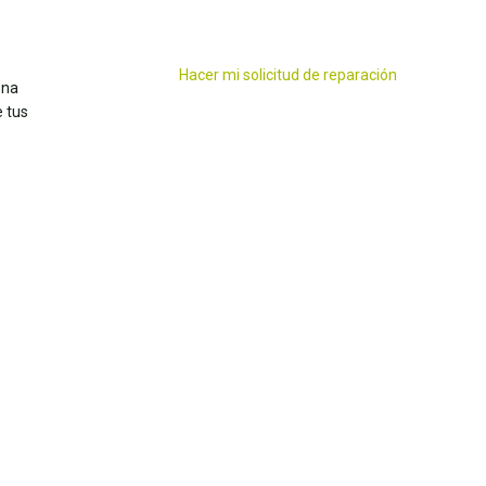
Hacer mi solicitud de reparación
ena
 tus