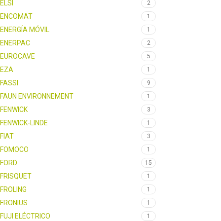
ELSI
2
ENCOMAT
1
ENERGÍA MÓVIL
1
ENERPAC
2
EUROCAVE
5
EZA
1
FASSI
9
FAUN ENVIRONNEMENT
1
FENWICK
3
FENWICK-LINDE
1
FIAT
3
FOMOCO
1
FORD
15
FRISQUET
1
FROLING
1
FRONIUS
1
FUJI ELÉCTRICO
1