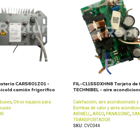
batería CAR5601Z01 -
FIL-C1155DXHN8 Tarjeta de f
icold camión frigorífico
TECHNIBEL - aire acondicio
obuses
,
Otros equipos para
Calefacción, aire acondicionado y 
buses
Bombas de calor y aires acondici
OR
AIRWELL
,
ARGO
,
PANASONIC
,
SA
TRANSPORTADOR
SKU:
CVC044