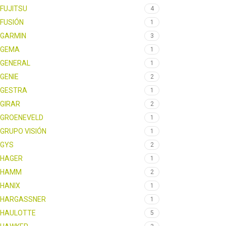
FUJITSU
4
FUSIÓN
1
GARMIN
3
GEMA
1
GENERAL
1
GENIE
2
GESTRA
1
GIRAR
2
GROENEVELD
1
GRUPO VISIÓN
1
GYS
2
HAGER
1
HAMM
2
HANIX
1
HARGASSNER
1
HAULOTTE
5