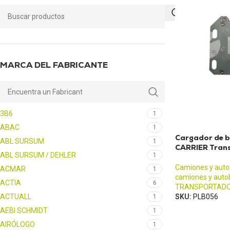
MARCA DEL FABRICANTE
3B6
1
ABAC
1
Cargador de 
ABL SURSUM
1
CARRIER Trans
ABL SURSUM / DEHLER
1
Camiones y aut
ACMAR
1
camiones y auto
ACTIA
6
TRANSPORTAD
ACTUALL
SKU:
PLB056
1
AEBI SCHMIDT
1
AIRÓLOGO
1