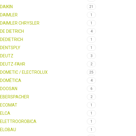
DAIKIN
21
DAIMLER
1
DAIMLER CHRYSLER
1
DE DIETRICH
4
DEDIETRICH
1
DENTSPLY
1
DEUTZ
3
DEUTZ-FAHR
2
DOMETIC / ELECTROLUX
25
DOMÉTICA
4
DOOSAN
6
EBERSPACHER
2
ECOMAT
1
ELCA
1
ELETTROOROBICA
1
ELOBAU
1