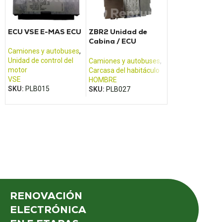
ECU VSE E-MAS ECU
ZBR2 Unidad de
Cerramiento 
Cabina / ECU
delantera IVE
WABCO MAN - TGA
41221002
Camiones y autobuses
,
TGM, TGX, TGS
Unidad de control del
Camiones y autobuses
,
Camiones y aut
motor
Carcasa del habitáculo
Carcasa del habi
VSE
HOMBRE
IVECO
SKU:
PLB015
SKU:
PLB027
SKU:
PLB051
RENOVACIÓN
ELECTRÓNICA