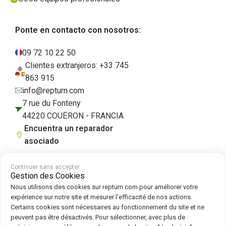
Ponte en contacto con nosotros:
09 72 10 22 50
Clientes extranjeros: +33 745
863 915
info@repturn.com
7 rue du Fonteny
44220 COUËRON - FRANCIA
Encuentra un reparador
asociado
Continuer sans accepter
Gestion des Cookies
Condiciones generales de venta
|
Aviso legal
|
Política de privacidad
|
Nous utilisons des cookies sur repturn.com pour améliorer votre
Cookies
|
Política de cookies
expérience sur notre site et mesurer l’efficacité de nos actions.
Certains cookies sont nécessaires au fonctionnement du site et ne
peuvent pas être désactivés. Pour sélectionner, avec plus de
Síguenos en :