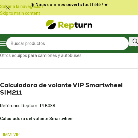
Panel de gestión de cookies
☀️ Nous sommes ouverts tout l'été ! ☀️
Saltar a la navegación
Skip to main content
Inicio
/
Camiones y autobuses
/
Otros equipos para camiones y autobuses
Calculadora de volante VIP Smartwheel
SIM211
Référence Repturn :
PLB088
Calculadora del volante Smartwheel
IMMI VIP