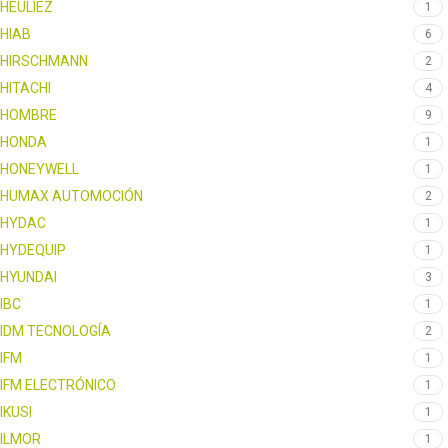
HEULIEZ
1
HIAB
6
HIRSCHMANN
2
HITACHI
4
HOMBRE
9
HONDA
1
HONEYWELL
1
HUMAX AUTOMOCIÓN
2
HYDAC
1
HYDEQUIP
1
HYUNDAI
3
IBC
1
IDM TECNOLOGÍA
2
IFM
1
IFM ELECTRÓNICO
1
IKUSI
1
ILMOR
1