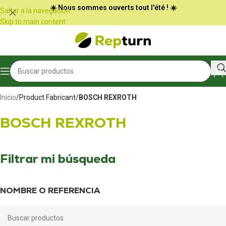
Panel de gestión de cookies
☀️ Nous sommes ouverts tout l'été ! ☀️
Saltar a la navegación
Skip to main content
Inicio
/
Product Fabricant
/
BOSCH REXROTH
BOSCH REXROTH
Filtrar mi búsqueda
NOMBRE O REFERENCIA