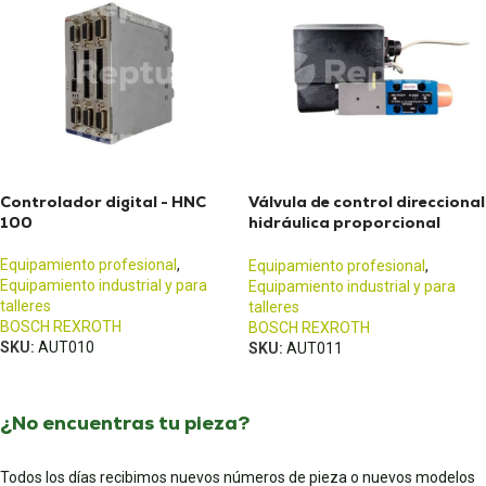
Controlador digital - HNC
Válvula de control direccional
100
hidráulica proporcional
BOSCH REXROTH VT-DFPE-
A-22 / SY(H)DFE
Equipamiento profesional
,
Equipamiento profesional
,
Equipamiento industrial y para
Equipamiento industrial y para
talleres
talleres
BOSCH REXROTH
BOSCH REXROTH
SKU:
AUT010
SKU:
AUT011
¿No encuentras tu pieza?
Todos los días recibimos nuevos números de pieza o nuevos modelos