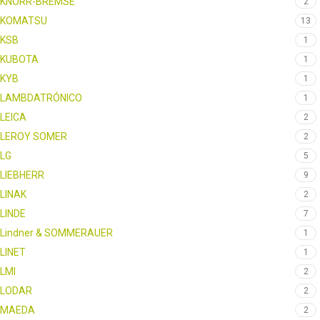
KNORR-BREMSE
2
KOMATSU
13
KSB
1
KUBOTA
1
KYB
1
LAMBDATRÓNICO
1
LEICA
2
LEROY SOMER
2
LG
5
LIEBHERR
9
LINAK
2
LINDE
7
Lindner & SOMMERAUER
1
LINET
1
LMI
2
LODAR
2
MAEDA
2