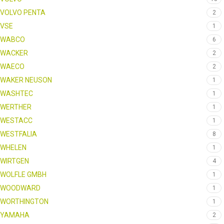
VOLVO PENTA
2
VSE
1
WABCO
6
WACKER
2
WAECO
2
WAKER NEUSON
1
WASHTEC
1
WERTHER
1
WESTACC
1
WESTFALIA
8
WHELEN
1
WIRTGEN
4
WOLFLE GMBH
1
WOODWARD
1
WORTHINGTON
1
YAMAHA
2