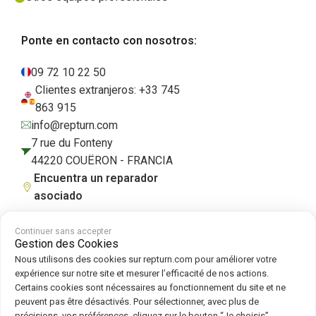
Ponte en contacto con nosotros:
09 72 10 22 50
Clientes extranjeros: +33 745
863 915
info@repturn.com
7 rue du Fonteny
44220 COUËRON - FRANCIA
Encuentra un reparador
asociado
Continuer sans accepter
Gestion des Cookies
Condiciones generales de venta
|
Aviso legal
|
Política de privacidad
|
Nous utilisons des cookies sur repturn.com pour améliorer votre
Cookies
|
Política de cookies
expérience sur notre site et mesurer l’efficacité de nos actions.
Certains cookies sont nécessaires au fonctionnement du site et ne
peuvent pas être désactivés. Pour sélectionner, avec plus de
Síguenos en :
précisions, vos préférences, cliquez sur le bouton “Je choisis”.