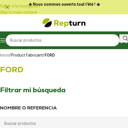
Panel de gestión de cookies
☀️ Nous sommes ouverts tout l'été ! ☀️
Saltar a la navegación
Skip to main content
Inicio
/
Product Fabricant
/
FORD
FORD
Filtrar mi búsqueda
NOMBRE O REFERENCIA