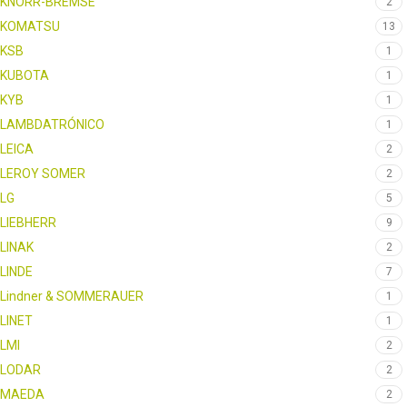
KNORR-BREMSE
2
KOMATSU
13
KSB
1
KUBOTA
1
KYB
1
LAMBDATRÓNICO
1
LEICA
2
LEROY SOMER
2
LG
5
LIEBHERR
9
LINAK
2
LINDE
7
Lindner & SOMMERAUER
1
LINET
1
LMI
2
LODAR
2
MAEDA
2