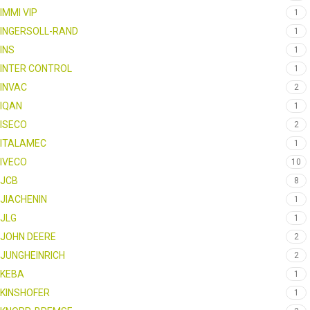
IMMI VIP
1
INGERSOLL-RAND
1
INS
1
INTER CONTROL
1
INVAC
2
IQAN
1
ISECO
2
ITALAMEC
1
IVECO
10
JCB
8
JIACHENIN
1
JLG
1
JOHN DEERE
2
JUNGHEINRICH
2
KEBA
1
KINSHOFER
1