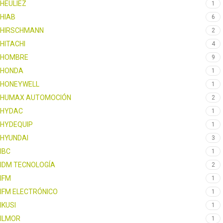
HEULIEZ
1
HIAB
6
HIRSCHMANN
2
HITACHI
4
HOMBRE
9
HONDA
1
HONEYWELL
1
HUMAX AUTOMOCIÓN
2
HYDAC
1
HYDEQUIP
1
HYUNDAI
3
IBC
1
IDM TECNOLOGÍA
2
IFM
1
IFM ELECTRÓNICO
1
IKUSI
1
ILMOR
1