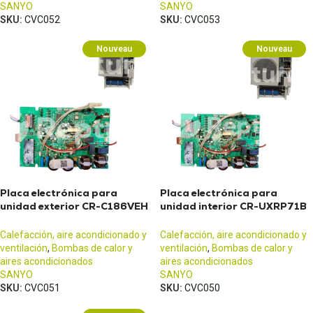
SANYO
SANYO
SKU:
CVC052
SKU:
CVC053
Nouveau
Nouveau
Placa electrónica para
Placa electrónica para
unidad exterior CR-C186VEH
unidad interior CR-UXRP71B
SANYO
SANYO
Calefacción, aire acondicionado y
Calefacción, aire acondicionado y
ventilación
,
Bombas de calor y
ventilación
,
Bombas de calor y
aires acondicionados
aires acondicionados
SANYO
SANYO
SKU:
CVC051
SKU:
CVC050