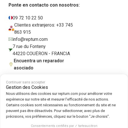
Ponte en contacto con nosotros:
09 72 10 22 50
Clientes extranjeros: +33 745
863 915
info@repturn.com
7 rue du Fonteny
44220 COUËRON - FRANCIA
Encuentra un reparador
asociado
Continuer sans accepter
Gestion des Cookies
Condiciones generales de venta
|
Aviso legal
|
Política de privacidad
|
Nous utilisons des cookies sur repturn.com pour améliorer votre
Cookies
|
Política de cookies
expérience sur notre site et mesurer l’efficacité de nos actions.
Certains cookies sont nécessaires au fonctionnement du site et ne
peuvent pas être désactivés. Pour sélectionner, avec plus de
Síguenos en :
précisions, vos préférences, cliquez sur le bouton “Je choisis”.
Repturn
2026
Consentements certifiés par ✓ tarteaucitron