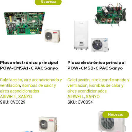
Nouveau
Placa electrónica principal
Placa electrónica principal
POW-CM5A1-C PAC Sanyo
POW-CM5B-C PAC Sanyo
Airwell
Airwell
Calefacción, aire acondicionado y
Calefacción, aire acondicionado y
ventilación
,
Bombas de calor y
ventilación
,
Bombas de calor y
aires acondicionados
aires acondicionados
AIRWELL
,
SANYO
AIRWELL
,
SANYO
SKU:
CVC029
SKU:
CVC054
Nouveau