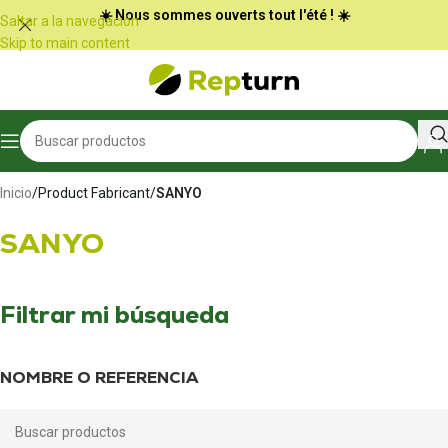
Panel de gestión de cookies
☀️ Nous sommes ouverts tout l'été ! ☀️
Saltar a la navegación
Skip to main content
Inicio
/
Product Fabricant
/
SANYO
SANYO
Filtrar mi búsqueda
NOMBRE O REFERENCIA