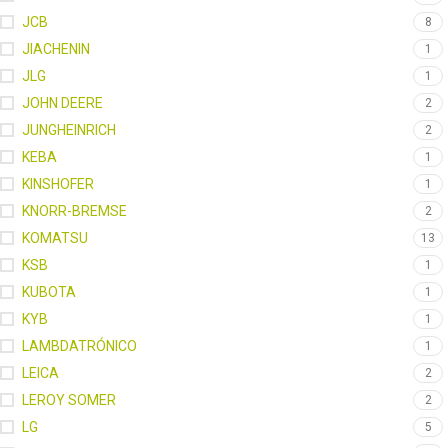
JCB
8
JIACHENIN
1
JLG
1
JOHN DEERE
2
JUNGHEINRICH
2
KEBA
1
KINSHOFER
1
KNORR-BREMSE
2
KOMATSU
13
KSB
1
KUBOTA
1
KYB
1
LAMBDATRÓNICO
1
LEICA
2
LEROY SOMER
2
LG
5