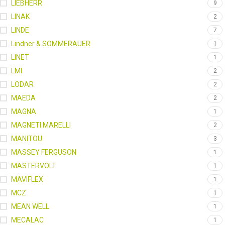
LIEBHERR
9
LINAK
2
LINDE
7
Lindner & SOMMERAUER
1
LINET
1
LMI
2
LODAR
2
MAEDA
2
MAGNA
1
MAGNETI MARELLI
2
MANITOU
3
MASSEY FERGUSON
1
MASTERVOLT
1
MAVIFLEX
1
MCZ
1
MEAN WELL
1
MECALAC
1