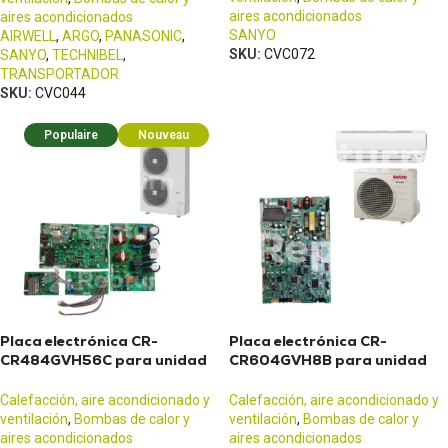
aires acondicionados
aires acondicionados
SANYO
AIRWELL
,
ARGO
,
PANASONIC
,
SKU:
CVC072
SANYO
,
TECHNIBEL
,
TRANSPORTADOR
SKU:
CVC044
Populaire
Nouveau
Placa electrónica CR-
Placa electrónica CR-
CR484GVH56C para unidad
CR604GVH8B para unidad
exterior SPW-CR484GVH56
exterior SPW-CR604GVH8B
SANYO
SANYO
Calefacción, aire acondicionado y
Calefacción, aire acondicionado y
ventilación
,
Bombas de calor y
ventilación
,
Bombas de calor y
aires acondicionados
aires acondicionados