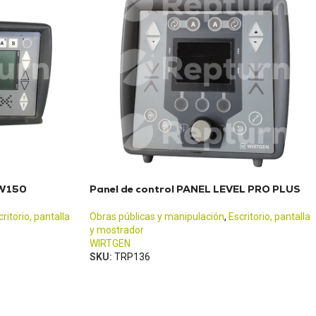
 W150
Panel de control PANEL LEVEL PRO PLUS
critorio, pantalla
Obras públicas y manipulación
,
Escritorio, pantalla
y mostrador
WIRTGEN
SKU:
TRP136