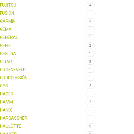
FUJITSU
4
FUSIÓN
1
GARMIN
3
GEMA
1
GENERAL
1
GENIE
2
GESTRA
1
GIRAR
2
GROENEVELD
1
GRUPO VISIÓN
1
GYS
2
HAGER
1
HAMM
2
HANIX
1
HARGASSNER
1
HAULOTTE
5