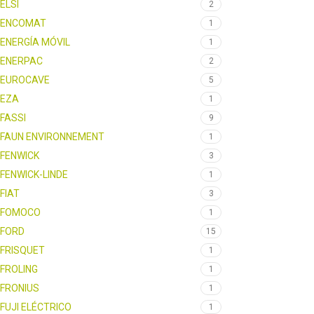
ELSI
2
ENCOMAT
1
ENERGÍA MÓVIL
1
ENERPAC
2
EUROCAVE
5
EZA
1
FASSI
9
FAUN ENVIRONNEMENT
1
FENWICK
3
FENWICK-LINDE
1
FIAT
3
FOMOCO
1
FORD
15
FRISQUET
1
FROLING
1
FRONIUS
1
FUJI ELÉCTRICO
1