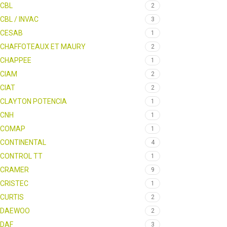
CBL
2
CBL / INVAC
3
CESAB
1
CHAFFOTEAUX ET MAURY
2
CHAPPEE
1
CIAM
2
CIAT
2
CLAYTON POTENCIA
1
CNH
1
COMAP
1
CONTINENTAL
4
CONTROL TT
1
CRAMER
9
CRISTEC
1
CURTIS
2
DAEWOO
2
DAF
3