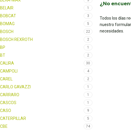
BEKA-MAX
3
¿No encuent
BELAIR
1
BOBCAT
3
Todos los días r
BOMAG
5
nuestro formular
necesidades.
BOSCH
22
BOSCH REXROTH
2
BP
1
BT
2
CALIRA
30
CAMPOLI
4
CAREL
2
CARLO GAVAZZI
1
CARRARO
1
CASCOS
1
CASO
9
CATERPILLAR
5
CBE
74