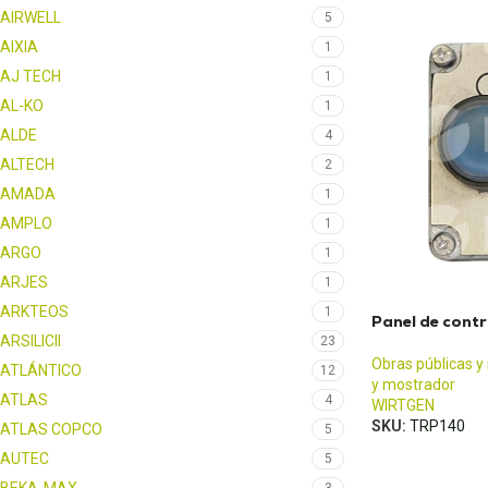
AIRWELL
5
AIXIA
1
AJ TECH
1
AL-KO
1
ALDE
4
ALTECH
2
AMADA
1
AMPLO
1
ARGO
1
ARJES
1
ARKTEOS
1
Panel de con
ARSILICII
23
Obras públicas y
ATLÁNTICO
12
y mostrador
ATLAS
4
WIRTGEN
SKU:
TRP140
ATLAS COPCO
5
AUTEC
5