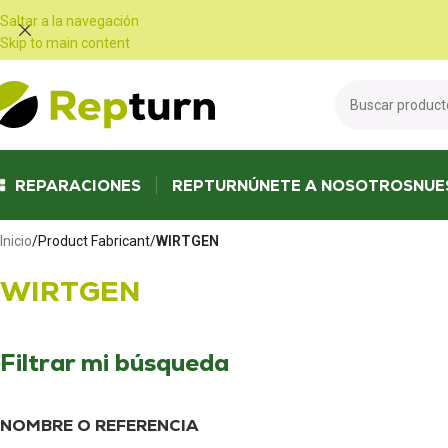
Panel de gestión de cookies
Saltar a la navegación
Skip to main content
REPARACIONES
REPTURN
ÚNETE A NOSOTROS
NUE
Inicio
/
Product Fabricant
/
WIRTGEN
WIRTGEN
Filtrar mi búsqueda
NOMBRE O REFERENCIA