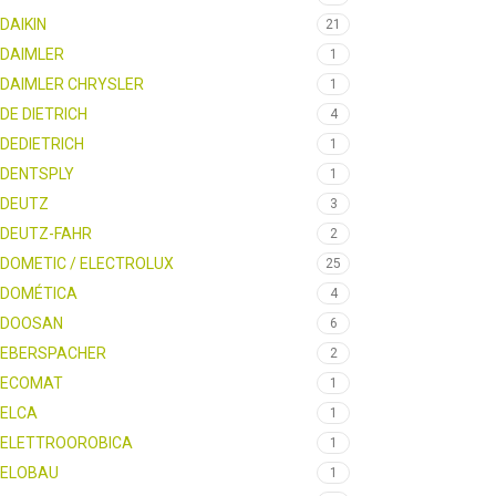
DAIKIN
21
DAIMLER
1
DAIMLER CHRYSLER
1
DE DIETRICH
4
DEDIETRICH
1
DENTSPLY
1
DEUTZ
3
DEUTZ-FAHR
2
DOMETIC / ELECTROLUX
25
DOMÉTICA
4
DOOSAN
6
EBERSPACHER
2
ECOMAT
1
ELCA
1
ELETTROOROBICA
1
ELOBAU
1