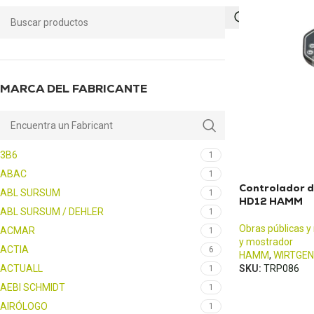
MARCA DEL FABRICANTE
3B6
1
ABAC
1
Controlador d
ABL SURSUM
1
HD12 HAMM
ABL SURSUM / DEHLER
1
Obras públicas y
ACMAR
1
y mostrador
ACTIA
6
HAMM
,
WIRTGEN
ACTUALL
SKU:
TRP086
1
AEBI SCHMIDT
1
AIRÓLOGO
1