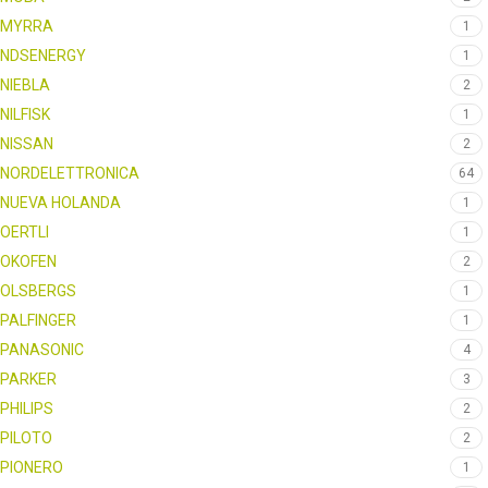
MYRRA
1
NDSENERGY
1
NIEBLA
2
NILFISK
1
NISSAN
2
NORDELETTRONICA
64
NUEVA HOLANDA
1
OERTLI
1
OKOFEN
2
OLSBERGS
1
PALFINGER
1
PANASONIC
4
PARKER
3
PHILIPS
2
PILOTO
2
PIONERO
1