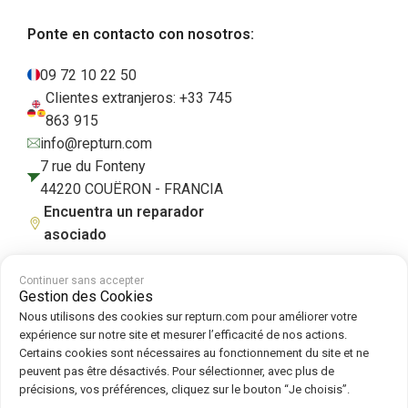
Ponte en contacto con nosotros:
09 72 10 22 50
Clientes extranjeros: +33 745
863 915
info@repturn.com
7 rue du Fonteny
44220 COUËRON - FRANCIA
Encuentra un reparador
asociado
Continuer sans accepter
Gestion des Cookies
Condiciones generales de venta
|
Aviso legal
|
Política de privacidad
|
Nous utilisons des cookies sur repturn.com pour améliorer votre
Cookies
|
Política de cookies
expérience sur notre site et mesurer l’efficacité de nos actions.
Certains cookies sont nécessaires au fonctionnement du site et ne
peuvent pas être désactivés. Pour sélectionner, avec plus de
Síguenos en :
précisions, vos préférences, cliquez sur le bouton “Je choisis”.