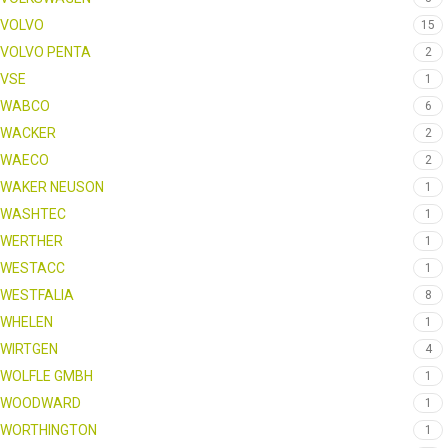
VOLVO
15
VOLVO PENTA
2
VSE
1
WABCO
6
WACKER
2
WAECO
2
WAKER NEUSON
1
WASHTEC
1
WERTHER
1
WESTACC
1
WESTFALIA
8
WHELEN
1
WIRTGEN
4
WOLFLE GMBH
1
WOODWARD
1
WORTHINGTON
1