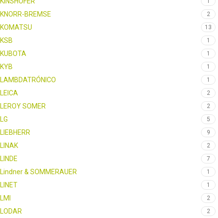
KINSHOFER
1
KNORR-BREMSE
2
KOMATSU
13
KSB
1
KUBOTA
1
KYB
1
LAMBDATRÓNICO
1
LEICA
2
LEROY SOMER
2
LG
5
LIEBHERR
9
LINAK
2
LINDE
7
Lindner & SOMMERAUER
1
LINET
1
LMI
2
LODAR
2