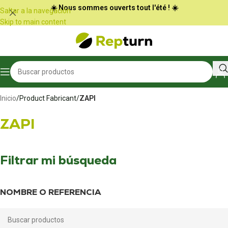
Panel de gestión de cookies
☀️ Nous sommes ouverts tout l'été ! ☀️
Saltar a la navegación
Skip to main content
Inicio
/
Product Fabricant
/
ZAPI
ZAPI
Filtrar mi búsqueda
NOMBRE O REFERENCIA