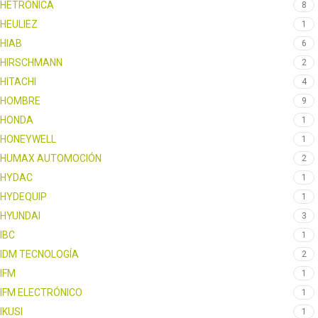
HETRÓNICA
8
HEULIEZ
1
HIAB
6
HIRSCHMANN
2
HITACHI
4
HOMBRE
9
HONDA
1
HONEYWELL
1
HUMAX AUTOMOCIÓN
2
HYDAC
1
HYDEQUIP
1
HYUNDAI
3
IBC
1
IDM TECNOLOGÍA
2
IFM
1
IFM ELECTRÓNICO
1
IKUSI
1